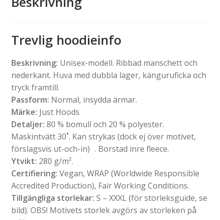
Beskrivning
Trevlig hoodieinfo
Beskrivning:
Unisex-modell. Ribbad manschett och
nederkant. Huva med dubbla lager, känguruficka och
tryck framtill.
Passform:
Normal, insydda ärmar.
Märke:
Just Hoods
Detaljer:
80 % bomull och 20 % polyester.
Maskintvätt 30˚. Kan strykas (dock ej över motivet,
förslagsvis ut-och-in) . Borstad inre fleece.
Ytvikt:
280 g/m².
Certifiering:
Vegan, WRAP (Worldwide Responsible
Accredited Production), Fair Working Conditions.
Tillgängliga storlekar:
S – XXXL (för storleksguide, se
bild). OBS! Motivets storlek avgörs av storleken på