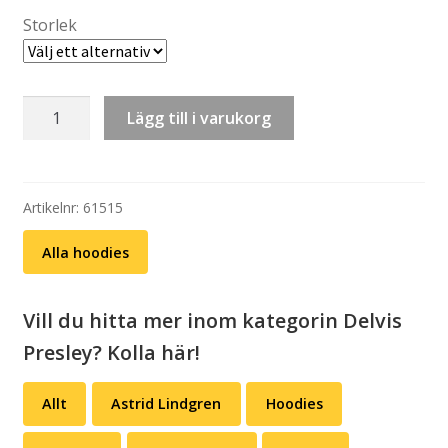
Storlek
Hoodie:
Lägg till i varukorg
Delvis
Presley
–
Brottning
Artikelnr:
61515
Silvia
Alla hoodies
mängd
Vill du hitta mer inom kategorin Delvis
Presley? Kolla här!
Allt
Astrid Lindgren
Hoodies