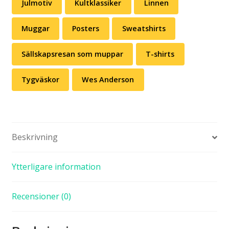
Julmotiv
Kultklassiker
Linnen
Muggar
Posters
Sweatshirts
Sällskapsresan som muppar
T-shirts
Tygväskor
Wes Anderson
Beskrivning
Ytterligare information
Recensioner (0)