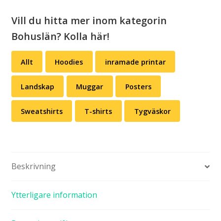
mängd
Vill du hitta mer inom kategorin
Bohuslän? Kolla här!
Allt
Hoodies
inramade printar
Landskap
Muggar
Posters
Sweatshirts
T-shirts
Tygväskor
Beskrivning
Ytterligare information