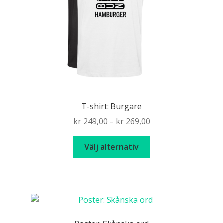
T-shirt: Burgare
Price
kr
249,00
–
kr
269,00
range:
Den
kr 249,00
Välj alternativ
här
through
produkten
kr 269,00
har
flera
varianter.
De