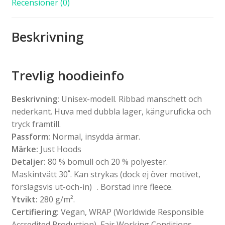
Recensioner (0)
Beskrivning
Trevlig hoodieinfo
Beskrivning:
Unisex-modell. Ribbad manschett och
nederkant. Huva med dubbla lager, känguruficka och
tryck framtill.
Passform:
Normal, insydda ärmar.
Märke:
Just Hoods
Detaljer:
80 % bomull och 20 % polyester.
Maskintvätt 30˚. Kan strykas (dock ej över motivet,
förslagsvis ut-och-in) . Borstad inre fleece.
Ytvikt:
280 g/m².
Certifiering:
Vegan, WRAP (Worldwide Responsible
Accredited Production), Fair Working Conditions.