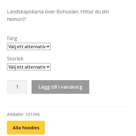
Landskapskarta över Bohuslän. Hittar du din
hemort?
Färg
Storlek
Hoodie:
Lägg till i varukorg
Bohuslän
–
Karta
(svart
Artikelnr:
101396
eller
Alla hoodies
grå)