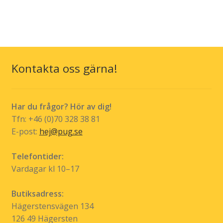
kr 219,00
har
flera
varianter.
De
olika
Kontakta oss gärna!
alternativen
kan
väljas
Har du frågor? Hör av dig!
på
Tfn: +46 (0)70 328 38 81
produktsidan
E-post:
hej@pug.se
Telefontider:
Vardagar kl 10–17
Butiksadress:
Hägerstensvägen 134
126 49 Hägersten