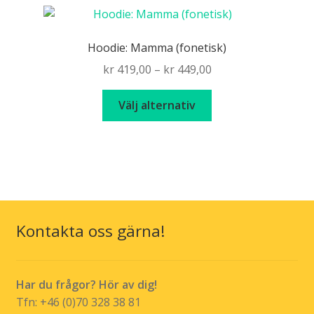
flera
varianter.
De
Hoodie: Mamma (fonetisk)
olika
Price
kr
419,00
–
kr
449,00
alternativen
range:
kan
Den
kr 419,00
Välj alternativ
väljas
här
through
på
produkten
kr 449,00
produktsidan
har
flera
varianter.
De
olika
Kontakta oss gärna!
alternativen
kan
väljas
Har du frågor? Hör av dig!
på
Tfn: +46 (0)70 328 38 81
produktsidan