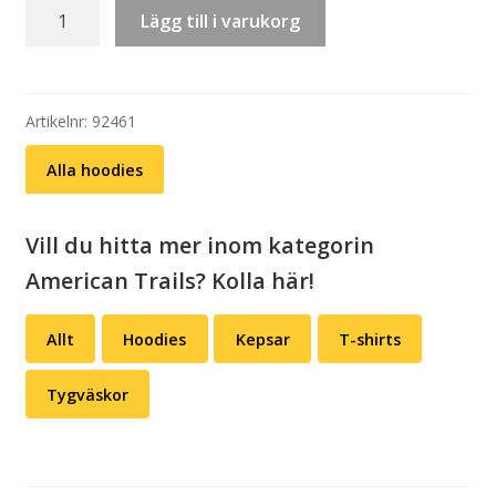
Hoodie:
Lägg till i varukorg
American
Trails
-
Giddy-
Artikelnr:
92461
up
Alla hoodies
mängd
Vill du hitta mer inom kategorin
American Trails? Kolla här!
Allt
Hoodies
Kepsar
T-shirts
Tygväskor