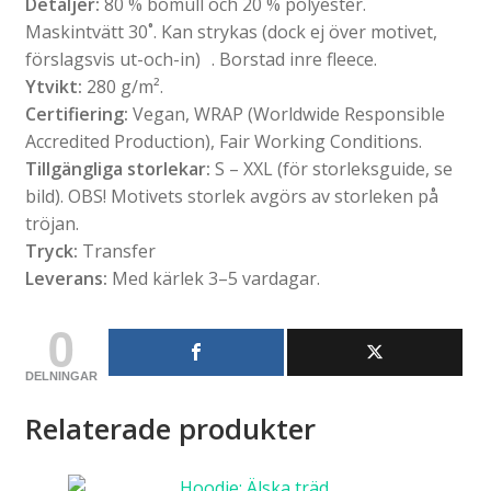
Detaljer:
80 % bomull och 20 % polyester.
Maskintvätt 30˚. Kan strykas (dock ej över motivet,
förslagsvis ut-och-in) . Borstad inre fleece.
Ytvikt:
280 g/m².
Certifiering:
Vegan, WRAP (Worldwide Responsible
Accredited Production), Fair Working Conditions.
Tillgängliga storlekar:
S – XXL (för storleksguide, se
bild). OBS! Motivets storlek avgörs av storleken på
tröjan.
Tryck:
Transfer
Leverans:
Med kärlek 3–5 vardagar.
0
DELNINGAR
Relaterade produkter