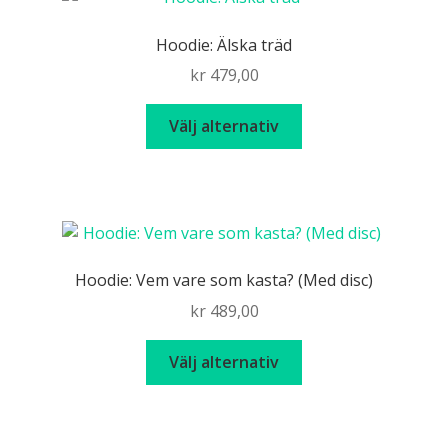
Hoodie: Älska träd
kr
479,00
Den
Välj alternativ
här
produkten
har
flera
varianter.
De
Hoodie: Vem vare som kasta? (Med disc)
olika
kr
489,00
alternativen
kan
Den
Välj alternativ
väljas
här
på
produkten
produktsidan
har