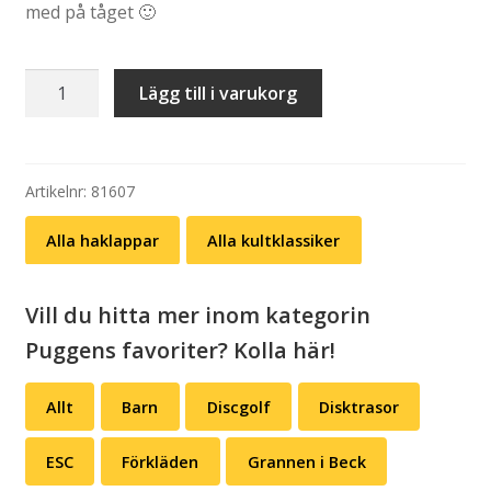
med på tåget 🙂
Haklapp:
Lägg till i varukorg
retrogodismotivet
mängd
Artikelnr:
81607
Alla haklappar
Alla kultklassiker
Vill du hitta mer inom kategorin
Puggens favoriter? Kolla här!
Allt
Barn
Discgolf
Disktrasor
ESC
Förkläden
Grannen i Beck