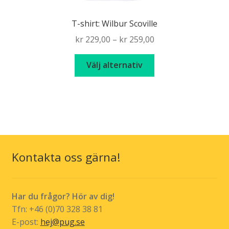
T-shirt: Wilbur Scoville
Price
kr
229,00
–
kr
259,00
range:
Den
kr 229,00
Välj alternativ
här
through
produkten
kr 259,00
har
flera
varianter.
De
olika
Kontakta oss gärna!
alternativen
kan
väljas
Har du frågor? Hör av dig!
på
Tfn: +46 (0)70 328 38 81
produktsidan
E-post:
hej@pug.se