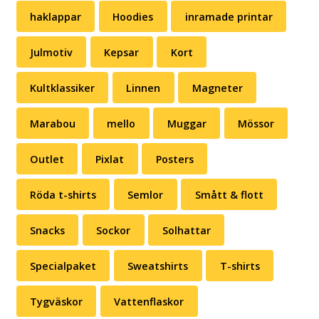
haklappar
Hoodies
inramade printar
Julmotiv
Kepsar
Kort
Kultklassiker
Linnen
Magneter
Marabou
mello
Muggar
Mössor
Outlet
Pixlat
Posters
Röda t-shirts
Semlor
Smått & flott
Snacks
Sockor
Solhattar
Specialpaket
Sweatshirts
T-shirts
Tygväskor
Vattenflaskor