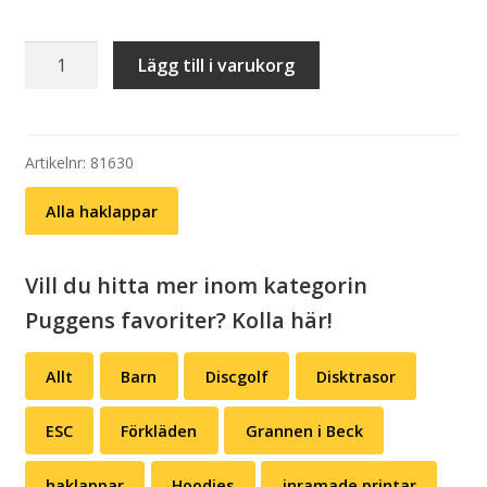
Haklapp:
Lägg till i varukorg
generation
klämmis
mängd
Artikelnr:
81630
Alla haklappar
Vill du hitta mer inom kategorin
Puggens favoriter? Kolla här!
Allt
Barn
Discgolf
Disktrasor
ESC
Förkläden
Grannen i Beck
haklappar
Hoodies
inramade printar