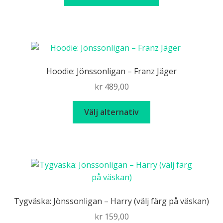
Hoodie: Jönssonligan – Franz Jäger
kr
489,00
Den
Välj alternativ
här
produkten
har
flera
varianter.
De
olika
Tygväska: Jönssonligan – Harry (välj färg på väskan)
alternativen
kr
159,00
kan