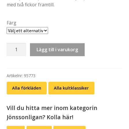
med två fickor framtill.
Färg
Förkläde:
Lägg till i varukorg
Harry
–
Jag
är
Artikelnr:
95773
törstig,
Alla förkläden
Alla kultklassiker
jag
vill
ha
Vill du hitta mer inom kategorin
öl
Jönssonligan? Kolla här!
(svart
eller