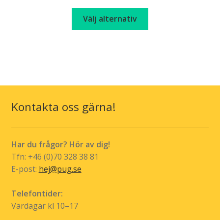
väljas
Den
Välj alternativ
på
här
produktsidan
produkten
har
flera
varianter.
De
olika
Kontakta oss gärna!
alternativen
kan
väljas
Har du frågor? Hör av dig!
på
Tfn: +46 (0)70 328 38 81
produktsidan
E-post:
hej@pug.se
Telefontider:
Vardagar kl 10–17