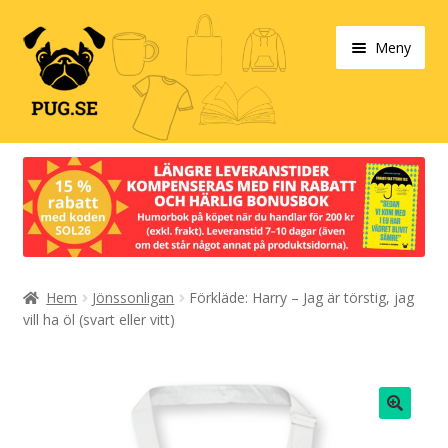
Hoppa
Hoppa
Meny
till
till
navigering
innehåll
Varukorg
Expand
Våra produkter
under
Designa själv!
Expand
Hem
Jönssonligan
Förkläde: Harry – Jag är törstig, jag
Böcker
under
vill ha öl (svart eller vitt)
Expand
Populärt
under
Expand
Info/villkor
under
🔍