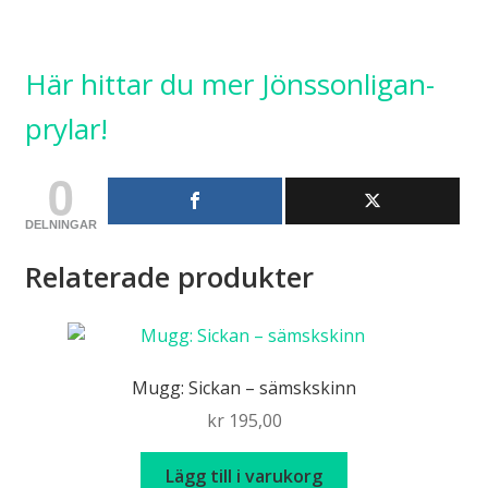
Här hittar du mer Jönssonligan-
prylar!
0
DELNINGAR
Relaterade produkter
Mugg: Sickan – sämskskinn
kr
195,00
Lägg till i varukorg