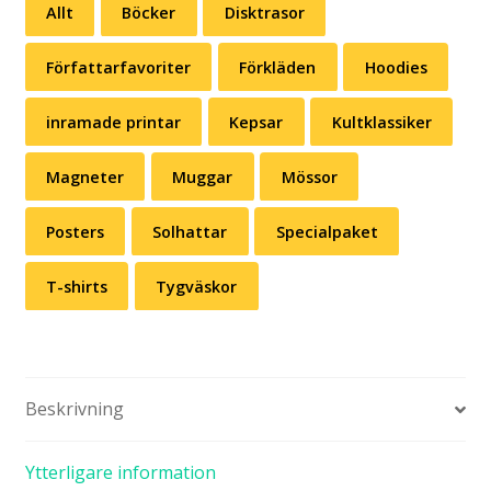
Allt
Böcker
Disktrasor
vitt)
mängd
Författarfavoriter
Förkläden
Hoodies
inramade printar
Kepsar
Kultklassiker
Magneter
Muggar
Mössor
Posters
Solhattar
Specialpaket
T-shirts
Tygväskor
Beskrivning
Ytterligare information