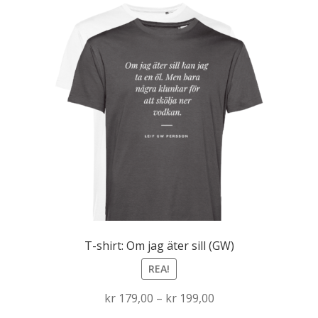
T-shirt: Om jag äter sill (GW)
REA!
Price
kr
179,00
–
kr
199,00
range: