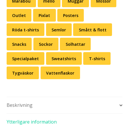
Marabou
mello
Muggar
Mössor
Outlet
Pixlat
Posters
Röda t-shirts
Semlor
Smått & flott
Snacks
Sockor
Solhattar
Specialpaket
Sweatshirts
T-shirts
Tygväskor
Vattenflaskor
Beskrivning
Ytterligare information