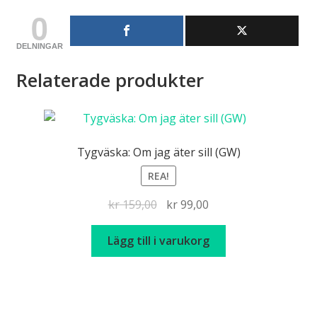
0
DELNINGAR
Relaterade produkter
Tygväska: Om jag äter sill (GW)
REA!
Det
Det
kr
159,00
kr
99,00
ursprungliga
nuvarande
priset
priset
Lägg till i varukorg
var:
är:
kr 159,00.
kr 99,00.