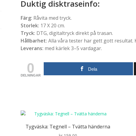
Duktig disktraseinfo
:
Färg:
Råvita med tryck.
Storlek:
17 X 20 cm.
Tryck:
DTG, digitaltryck direkt på trasan.
Hållbarhet:
Alla våra tester har gett gott resultat.
Leverans:
med kärlek 3–5 vardagar.
0
Dela
DELNINGAR
Tygväska: Tegnell – Tvätta händerna
kr
159,00