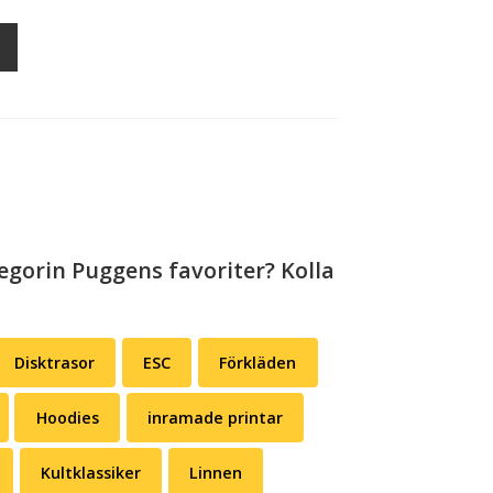
egorin Puggens favoriter? Kolla
Disktrasor
ESC
Förkläden
Hoodies
inramade printar
Kultklassiker
Linnen