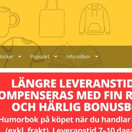
Böcker
Populärt
Info/villkor