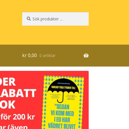
Sök
Sök
efter:
kr
0,00
0 artiklar