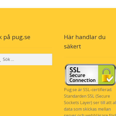
k på pug.se
Här handlar du
n
säkert
r:
Pug.se är SSL-certifierad.
Standarden SSL (Secure
Sockets Layer) ser till att al
data som skickas mellan
server och webbläsare förb