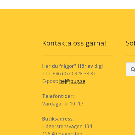
De
olika
alternativen
kan
väljas
på
Kontakta oss gärna!
Sö
produktsida
Sök
Har du frågor? Hör av dig!
efte
Tfn: +46 (0)70 328 38 81
E-post:
hej@pug.se
Telefontider:
Vardagar kl 10–17
Butiksadress:
Hägerstensvägen 134
126 49 Hägersten