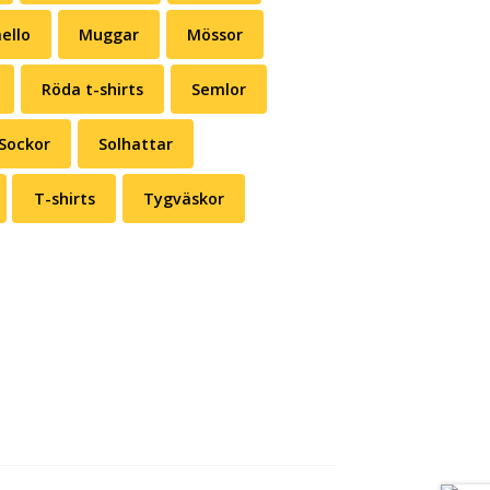
ello
Muggar
Mössor
Röda t-shirts
Semlor
Sockor
Solhattar
T-shirts
Tygväskor