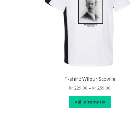
T-shirt: Wilbur Scoville
Price
kr
229,00
–
kr
259,00
range:
Den
kr 229,00
Välj alternativ
här
through
produkten
kr 259,00
har
flera
varianter.