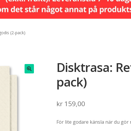
godis (2-pack)
Disktrasa: Re
pack)
🔍
kr
159,00
För lite godare känsla när du gör r