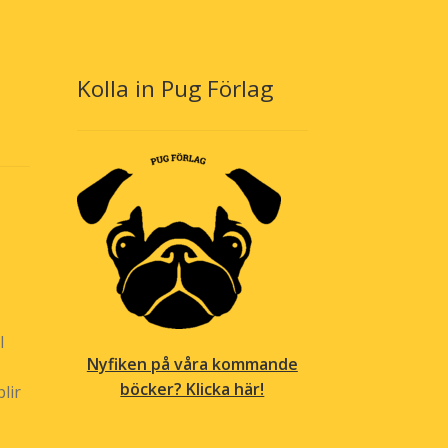
n
väljas
jas
på
produktsidan
oduktsidan
Kolla in Pug Förlag
l
Nyfiken på våra kommande
böcker? Klicka här!
lir