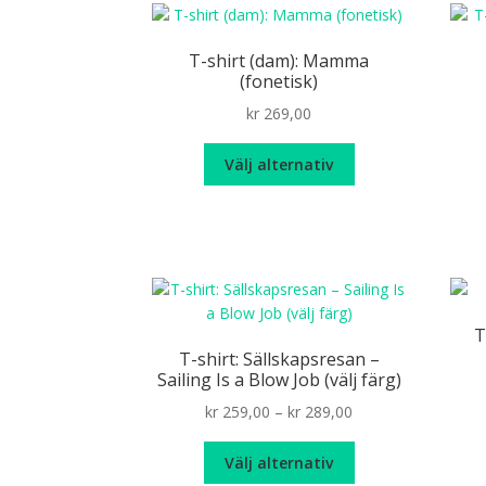
T-shirt (dam): Mamma
(fonetisk)
kr
269,00
Den
Välj alternativ
här
produkten
har
flera
varianter.
De
olika
T
alternativen
T-shirt: Sällskapsresan –
kan
Sailing Is a Blow Job (välj färg)
väljas
Price
kr
259,00
–
kr
289,00
på
range:
produktsidan
Den
kr 259,00
Välj alternativ
här
through