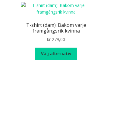
T-shirt (dam): Bakom varje
framgångsrik kvinna
kr
279,00
Den
Välj alternativ
här
produkten
har
flera
e
varianter.
De
olika
alternativen
n
kan
r
väljas
odukten
på
r
produktsidan
ra