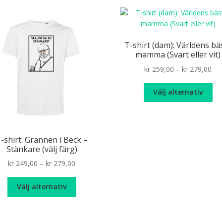
linggänget
Konstkatt
Kryss(t)ade fåglar
Mat- & d
 dag
Mölndalsrevyn
Oroat
Pinnar
podden
T-shirt (dam): Världens bä
Skyltat
Skåne
Solsidan
Stora Varholmen
mamma (Svart eller vit)
Pri
kr
259,00
–
kr
279,00
ot särskrivning
Tillbakaspolatpodden
Tillstånd
Ut
ran
De
kr 
Välj alternativ
hä
th
Walter Kurtsson
Älska chili
Älskade hund
pr
kr 
ha
fle
-shirt: Grannen i Beck –
var
Stänkare (välj färg)
De
Price
kr
249,00
–
kr
279,00
oli
range:
alt
Den
kr 249,00
ka
Välj alternativ
här
through
väl
produkten
kr 279,00
på
har
pr