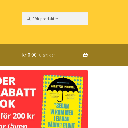
Sök
Sök
efter:
kr
0,00
0 artiklar