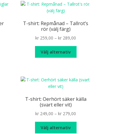
ianter.
ka
er
T-shirt: Repmånad – Tallrot’s
ernativen
rör (välj färg)
n
ce
Price
kr
259,00
–
kr
289,00
jas
ge:
range:
n
Den
269,00
kr 259,00
Välj alternativ
oduktsidan
r
här
rough
through
odukten
produkten
289,00
kr 289,00
r
har
ra
flera
ianter.
varianter.
De
ka
olika
T-shirt: Oerhört säker källa
ernativen
alternativen
(svart eller vit)
n
kan
Price
kr
249,00
–
kr
279,00
jas
väljas
range:
på
Den
t
kr 249,00
Välj alternativ
oduktsidan
produktsidan
här
arande
through