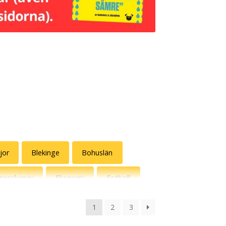
jor
Blekinge
Bohuslän
genskaper
Ekonomi
Fotboll
Hot shots
Humormamman
1
2
3