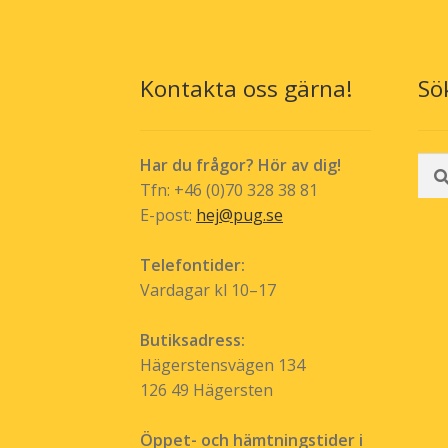
kan
väljas
på
produktsidan
Kontakta oss gärna!
Sö
Sök
Har du frågor? Hör av dig!
efte
Tfn: +46 (0)70 328 38 81
E-post:
hej@pug.se
Telefontider:
Vardagar kl 10–17
Butiksadress:
Hägerstensvägen 134
126 49 Hägersten
Öppet- och hämtningstider i