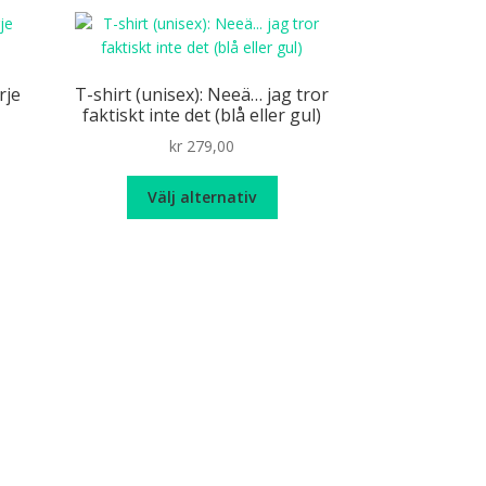
rje
T-shirt (unisex): Neeä… jag tror
faktiskt inte det (blå eller gul)
kr
279,00
n
Den
Välj alternativ
r
här
odukten
produkten
r
har
ra
flera
ianter.
varianter.
De
ka
olika
ernativen
alternativen
n
kan
jas
väljas
på
oduktsidan
produktsidan