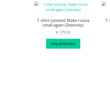
flera
varianter.
De
olika
T-shirt (unisex): Make russia
T-
alternativen
small again (Zelensky)
kan
kr
279,00
väljas
på
Den
Välj alternativ
produktsidan
här
produkten
har
flera
varianter.
De
olika
alternativen
kan
väljas
på
produktsidan