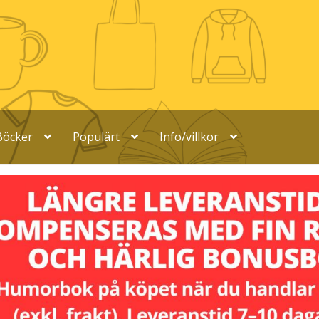
Böcker
Populärt
Info/villkor