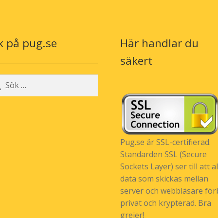
ka
på
väl
produktsidan
på
pr
k på pug.se
Här handlar du
säkert
r:
Pug.se är SSL-certifierad.
Standarden SSL (Secure
Sockets Layer) ser till att al
data som skickas mellan
server och webbläsare förb
privat och krypterad. Bra
grejer!