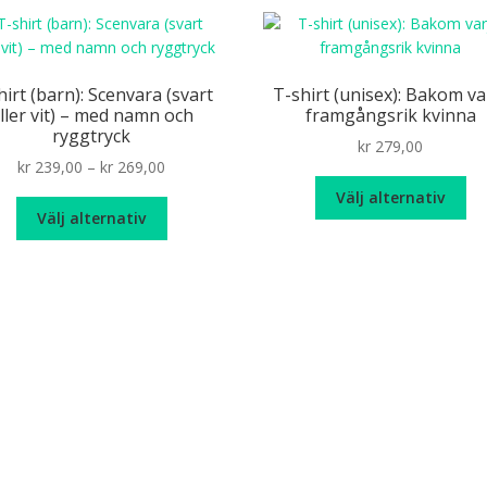
flera
varianter.
De
olika
hirt (barn): Scenvara (svart
T-shirt (unisex): Bakom va
alternativen
ller vit) – med namn och
framgångsrik kvinna
kan
ryggtryck
kr
279,00
väljas
Price
kr
239,00
–
kr
269,00
på
De
range:
Välj alternativ
produktsidan
Den
hä
kr 239,00
Välj alternativ
här
pr
through
produkten
ha
kr 269,00
har
fle
flera
var
varianter.
De
De
oli
olika
alt
alternativen
ka
kan
väl
väljas
på
på
pr