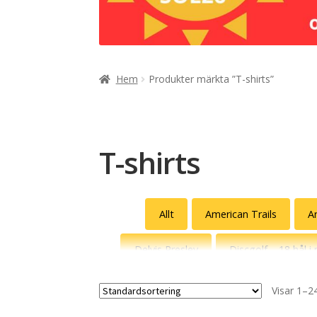
Hem
Produkter märkta ”T-shirts”
T-shirts
Allt
American Trails
A
Delvis Presley
Discgolf – 18 hål i
Fredsdruvor
Gatuslang
Gle
Visar 1–24