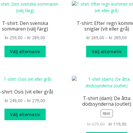
var
De
oli
T-shirt: Den svenska
T-shirt: Efter regn komm
alt
sommaren (välj färg)
sniglar (vit eller grå)
ka
Price
Pri
kr
259,00
–
kr
289,00
kr
269,00
–
kr
289,00
väl
range:
ran
på
Den
De
kr 259,00
kr 
Välj alternativ
Välj alternativ
pr
här
hä
through
th
produkten
pr
kr 289,00
kr 
har
ha
flera
fle
varianter.
var
De
De
-shirt: Osis (vit eller grå)
olika
oli
T-shirt (dam): De åtta
Price
kr
249,00
–
kr
279,00
alternativen
alt
dödssynderna (outlet)
range:
kan
ka
Den
kr 249,00
REA!
väljas
väl
Välj alternativ
här
through
på
på
Det
De
kr
279,00
kr
119,00
produkten
kr 279,00
produktsidan
pr
ursprungliga
nuv
har