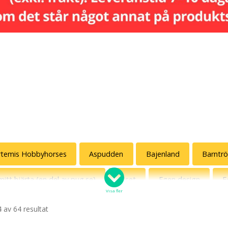
rtemis Hobbyhorses
Aspudden
Bajenland
Barntrö
 mitt hjärta (en del av pug.se)
Diset
Egen design
E
Visa fler
nn Hysén
Grannen
Gunde Svan som ursprungsamerikan
 av 64 resultat