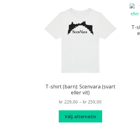
varianter.
De
olika
alternativen
T-s
kan
e
väljas
på
produktsidan
T-shirt (barn): Scenvara (svart
eller vit)
Price
kr
229,00
–
kr
259,00
range:
Den
kr 229,00
Välj alternativ
här
through
produkten
kr 259,00
har