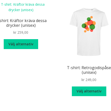
produktsidan
shirt: Kräftor kräva dessa
drycker (unisex)
kr
259,00
Den
Välj alternativ
här
produkten
har
flera
T-shirt: Retrogodispås
varianter.
(unisex)
De
kr
249,00
olika
alternativen
De
kan
Välj alternativ
hä
väljas
pr
på
ha
produktsidan
fle