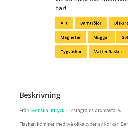
här!
Allt
Barntröjor
Disktr
Magneter
Muggar
So
Tygväskor
Vattenflaskor
Beskrivning
Från
Svenska uttryck
– Instagrams ordmästare.
Flaskan kommer med två olika typer av korkar. Bar