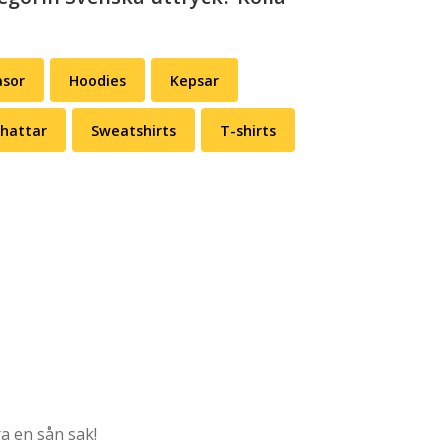
asor
Hoodies
Kepsar
lhattar
Sweatshirts
T-shirts
a en sån sak!