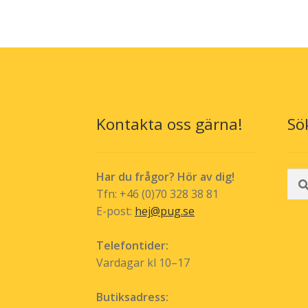
Kontakta oss gärna!
Sö
Sök
Har du frågor? Hör av dig!
efte
Tfn: +46 (0)70 328 38 81
E-post:
hej@pug.se
Telefontider:
Vardagar kl 10–17
Butiksadress: