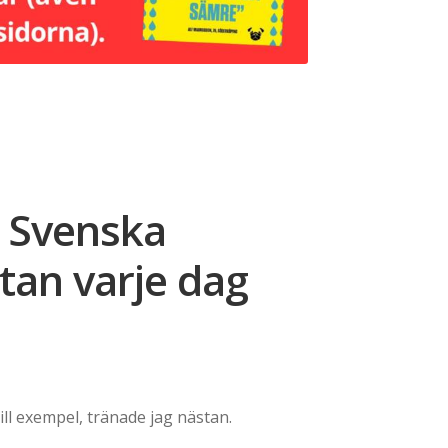
: Svenska
tan varje dag
ce
ge:
ill exempel, tränade jag nästan.
209,00