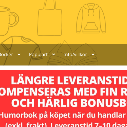
Böcker
Populärt
Info/villkor