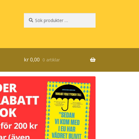
Sök
Sök
efter:
kr
0,00
0 artiklar