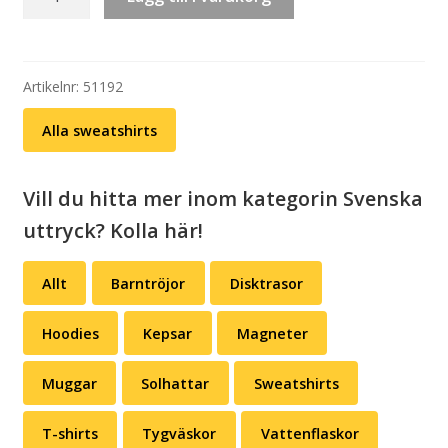
Svenska
uttryck
–
När
Artikelnr:
51192
jag
Alla sweatshirts
avbryter
(svart
eller
Vill du hitta mer inom kategorin Svenska
grå)
uttryck? Kolla här!
mängd
Allt
Barntröjor
Disktrasor
Hoodies
Kepsar
Magneter
Muggar
Solhattar
Sweatshirts
T-shirts
Tygväskor
Vattenflaskor