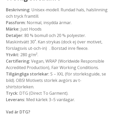
Beskrivning:
Unisex-modell. Rundad hals, halslinning
och tryck framtill.
Passform:
Normal, insydda ärmar.
Märke:
Just Hoods
Detaljer:
80 % bomull och 20 % polyester.
Maskintvätt 30˚. Kan strykas (dock ej över motivet,
förslagsvis ut-och-in) . Borstad inre fleece.
Ytvikt:
280 g/m².
Certifiering:
Vegan, WRAP (Worldwide Responsible
Accredited Production), Fair Working Conditions.
Tillgängliga storlekar:
S – XXL (för storleksguide, se
bild). OBS! Motivets storlek avgörs av t-
shirtstorleken.
Tryck:
DTG (Direct To Garment).
Leverans:
Med kärlek 3–5 vardagar.
Vad är DTG?