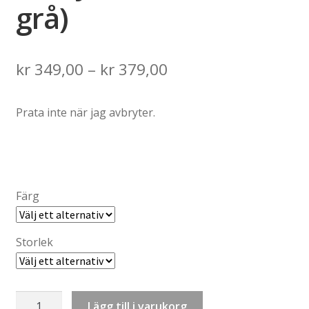
grå)
Price
kr
349,00
–
kr
379,00
range:
Prata inte när jag avbryter.
kr 349,00
through
kr 379,00
Färg
Storlek
Sweatshirt:
Lägg till i varukorg