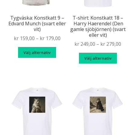
Tygväska: Konstkatt 9 –
T-shirt: Konstkatt 18 –
Edvard Munch (svart eller
Harry Haerendel (Den
vit)
gamle sjöbjörnen) (svart
eller vit)
Price
kr
159,00
–
kr
179,00
Price
kr
249,00
–
kr
279,00
range:
Den
range
Välj alternativ
kr 159,00
Den
här
Välj alternativ
kr 249
through
här
produkten
throu
kr 179,00
produk
har
kr 279
har
flera
flera
varianter.
variante
De
De
olika
olika
alternativen
alternat
kan
kan
väljas
väljas
på