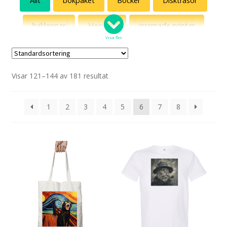
Allt
bokpaket
Böcker
Disktrasor
haklappar
Hoodies
inramade printar
Visa fler
Julmotiv
Kalendrar
Kepsar
Visar 121–144 av 181 resultat
konstkatter
Kort
Kultklassiker
Linnen
Magneter
Muggar
Mössor
1
2
3
4
5
6
7
8
Outlet
Popkatter
Posters
Röda t-shirts
Solhattar
Specialpaket
Spel
Sweatshirts
T-shirts
Tygväskor
Vattenflaskor