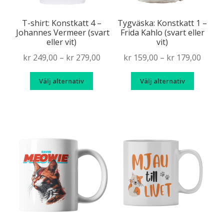
produktsidan
produkt
T-shirt: Konstkatt 4 –
Tygväska: Konstkatt 1 –
Johannes Vermeer (svart
Frida Kahlo (svart eller
eller vit)
vit)
Price
Price
kr
249,00
–
kr
279,00
kr
159,00
–
kr
179,00
range:
range
Den
Den
Välj alternativ
Välj alternativ
kr 249,00
kr 159
här
här
through
throu
produkten
produk
kr 279,00
kr 179
har
har
flera
flera
varianter.
variante
De
De
olika
olika
alternativen
alternat
kan
kan
väljas
väljas
på
på