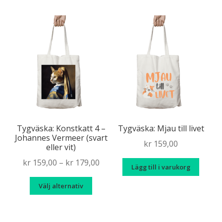
har
kan
flera
väljas
variante
på
De
produktsidan
olika
alternat
kan
väljas
på
produkt
Tygväska: Konstkatt 4 –
Tygväska: Mjau till livet
Johannes Vermeer (svart
kr
159,00
eller vit)
Price
kr
159,00
–
kr
179,00
Lägg till i varukorg
range:
Den
Välj alternativ
kr 159,00
här
through
produkten
kr 179,00
har