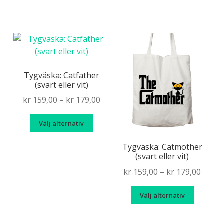
throu
produk
kr 179
har
flera
variante
De
olika
Tygväska: Catfather
(svart eller vit)
alternat
kan
Price
kr
159,00
–
kr
179,00
väljas
range:
Den
på
Välj alternativ
kr 159,00
här
produkt
through
produkten
Tygväska: Catmother
kr 179,00
(svart eller vit)
har
flera
Price
kr
159,00
–
kr
179,00
varianter.
range
Den
De
Välj alternativ
kr 159
här
olika
throu
produk
alternativen
kr 179