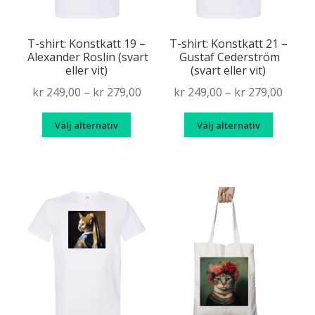
på
produktsidan
produkt
T-shirt: Konstkatt 19 –
T-shirt: Konstkatt 21 –
Alexander Roslin (svart
Gustaf Cederström
eller vit)
(svart eller vit)
Price
Price
kr
249,00
–
kr
279,00
kr
249,00
–
kr
279,00
range:
range
Den
Den
Välj alternativ
Välj alternativ
kr 249,00
kr 249
här
här
through
throu
produkten
produk
kr 279,00
kr 279
har
har
flera
flera
varianter.
variante
De
De
olika
olika
alternativen
alternat
kan
kan
väljas
väljas
på
på