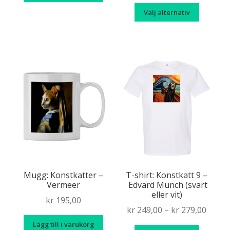
range
Den
Välj alternativ
kr 249
här
throu
produk
kr 279
har
flera
variante
De
olika
alternat
kan
väljas
på
produkt
Mugg: Konstkatter –
T-shirt: Konstkatt 9 –
Vermeer
Edvard Munch (svart
eller vit)
kr
195,00
Price
kr
249,00
–
kr
279,00
range
Lägg till i varukorg