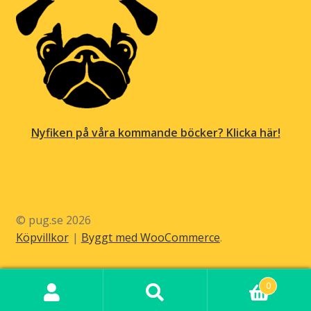
Nyfiken på våra kommande böcker? Klicka här!
© pug.se 2026
Köpvillkor
Byggt med WooCommerce
.
0
Sök
Sök