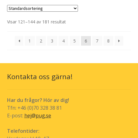
flera
varianter.
De
Visar 121–144 av 181 resultat
olika
alternativen
1
2
3
4
5
6
7
8
kan
väljas
på
produktsidan
Kontakta oss gärna!
Har du frågor? Hör av dig!
Tfn: +46 (0)70 328 38 81
E-post:
hej@pug.se
Telefontider: