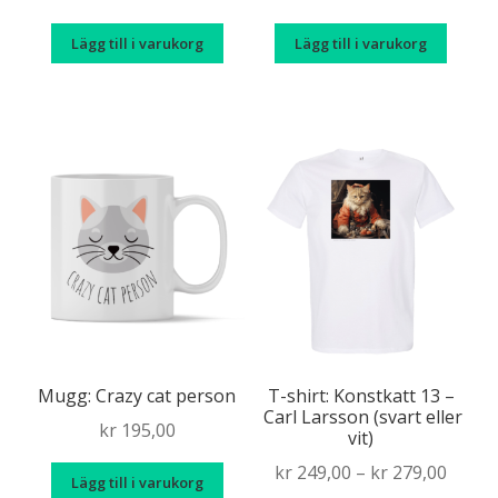
Lägg till i varukorg
Lägg till i varukorg
Mugg: Crazy cat person
T-shirt: Konstkatt 13 –
Carl Larsson (svart eller
kr
195,00
vit)
Price
kr
249,00
–
kr
279,00
Lägg till i varukorg