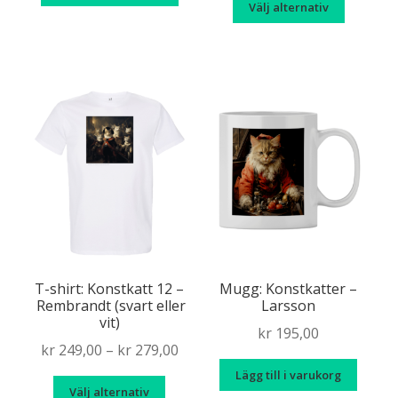
Den
Välj alternativ
kr 249
här
throu
produk
kr 279
har
flera
variante
De
olika
alternat
kan
väljas
på
produkt
T-shirt: Konstkatt 12 –
Mugg: Konstkatter –
Rembrandt (svart eller
Larsson
vit)
kr
195,00
Price
kr
249,00
–
kr
279,00
range:
Lägg till i varukorg
Den
Välj alternativ
kr 249,00