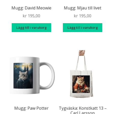
produktsidan
produkt
Mugg: David Meowie
Mugg: Mjau till livet
kr
195,00
kr
195,00
Lägg till i varukorg
Lägg till i varukorg
Mugg: Paw Potter
Tygväska: Konstkatt 13 –
Carl Larsson