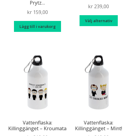
Prytz…
kr
239,00
kr
159,00
Den
Välj alternativ
här
Lägg till i varukorg
produk
har
flera
variante
De
olika
alternat
kan
väljas
på
produkt
Vattenflaska:
Vattenflaska:
Killinggänget – Kroumata
Killinggänget – Mint!