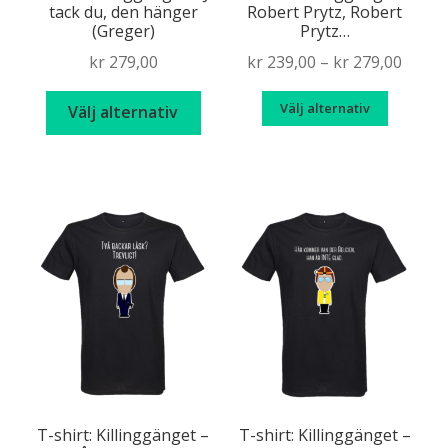
tack du, den hänger
Robert Prytz, Robert
(Greger)
Prytz…
Price
kr
279,00
kr
239,00
–
kr
279,00
range
Den
Den
Välj alternativ
kr 239
Välj alternativ
här
här
throu
produkten
produk
kr 279
har
har
flera
flera
varianter.
variante
De
De
olika
olika
alternativen
alternat
kan
kan
väljas
väljas
på
på
produktsidan
produkt
T-shirt: Killinggänget –
T-shirt: Killinggänget –