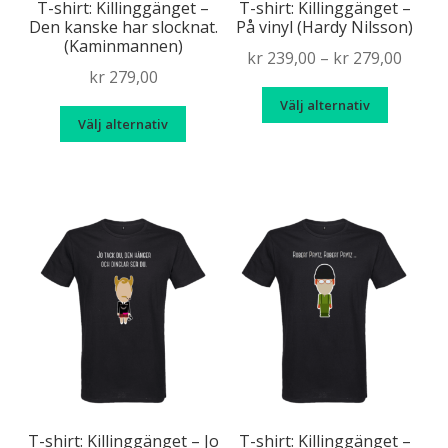
T-shirt: Killinggänget –
T-shirt: Killinggänget –
Den kanske har slocknat.
På vinyl (Hardy Nilsson)
(Kaminmannen)
Price
kr
239,00
–
kr
279,00
kr
279,00
range
Den
Välj alternativ
kr 239
Den
här
Välj alternativ
throu
här
produk
kr 279
produkten
har
har
flera
flera
variante
varianter.
De
De
olika
olika
alternat
alternativen
kan
kan
väljas
väljas
på
på
produkt
produktsidan
T-shirt: Killinggänget – Jo
T-shirt: Killinggänget –