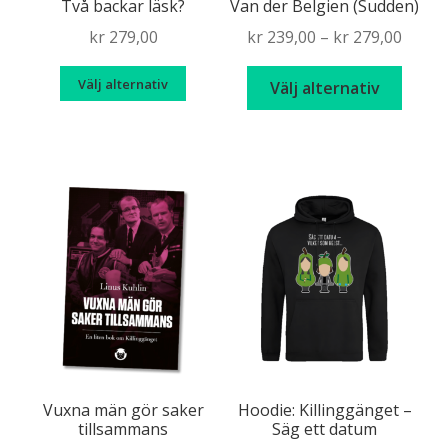
Två backar läsk?
Van der Belgien (Sudden)
Price
kr
279,00
kr
239,00
–
kr
279,00
range
Den
Den
Välj alternativ
kr 239
Välj alternativ
här
här
throu
produkten
produ
kr 279
har
har
flera
flera
varianter.
varian
De
De
olika
olika
alternativen
altern
kan
kan
väljas
väljas
på
på
produktsidan
produ
Vuxna män gör saker
Hoodie: Killinggänget –
tillsammans
Säg ett datum