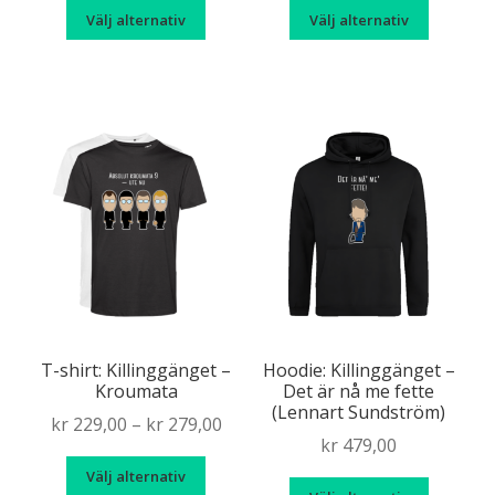
Den
Den
Välj alternativ
Välj alternativ
här
här
produkten
produk
har
har
flera
flera
varianter.
variante
De
De
olika
olika
alternativen
alternat
kan
kan
väljas
väljas
på
på
produktsidan
produkt
T-shirt: Killinggänget –
Hoodie: Killinggänget –
Kroumata
Det är nå me fette
(Lennart Sundström)
Price
kr
229,00
–
kr
279,00
kr
479,00
range:
Den
Välj alternativ
kr 229,00
Den