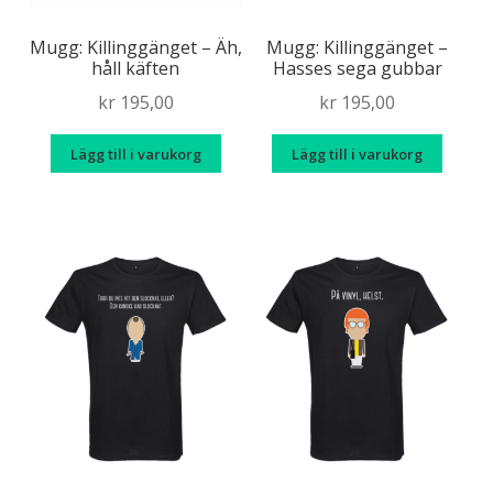
produkt
Älska chili
produktsidan
Mugg: Killinggänget – Äh,
Mugg: Killinggänget –
håll käften
Hasses sega gubbar
Kryss(t)ade fåglar
kr
195,00
kr
195,00
Sverigemotiv
Lägg till i varukorg
Lägg till i varukorg
Expand
Info/villkor
under