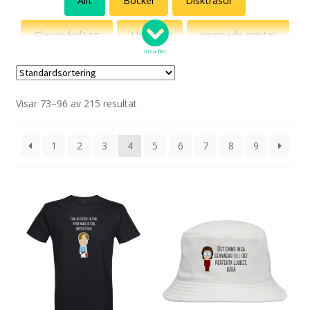
Allt
Böcker
Disktrasor
Jönssonligan
Glasunderlägg
Hoodies
inramade printar
Killinggänget
Visa fler
Kepsar
Kultklassiker
Linnen
Roliga katter
Visar 73–96 av 215 resultat
Magneter
Muggar
Mössor
Outlet
Svenska vitsord
Posters
Solhattar
Specialpaket
1
2
3
4
5
6
7
8
9
Med ett ord
Sweatshirts
T-shirts
Tygväskor
Diset!
Vattenflaskor
Delvis Presley
Fredsdruvor
Artemis Hobbyhorses