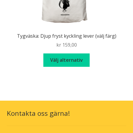
Tygväska: Djup fryst kyckling lever (välj färg)
kr
159,00
Den
Välj alternativ
här
produkten
har
flera
varianter.
De
olika
Kontakta oss gärna!
alternativen
kan
väljas