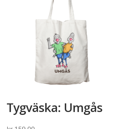
Tygväska: Umgås
kr
159,00