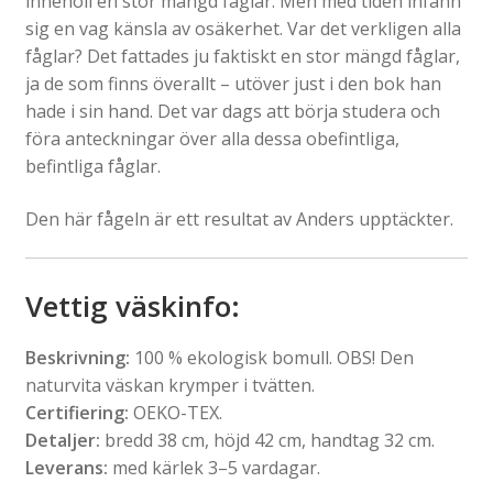
innehöll en stor mängd fåglar. Men med tiden infann
sig en vag känsla av osäkerhet. Var det verkligen alla
fåglar? Det fattades ju faktiskt en stor mängd fåglar,
ja de som finns överallt – utöver just i den bok han
hade i sin hand. Det var dags att börja studera och
föra anteckningar över alla dessa obefintliga,
befintliga fåglar.
Den här fågeln är ett resultat av Anders upptäckter.
Vettig väskinfo
:
Beskrivning:
100 % ekologisk bomull. OBS! Den
naturvita väskan krymper i tvätten.
Certifiering:
OEKO-TEX.
Detaljer:
bredd 38 cm, höjd 42 cm, handtag 32 cm.
Leverans:
med kärlek 3–5 vardagar.