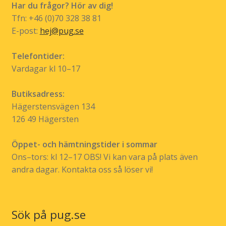
Har du frågor? Hör av dig!
på
Tfn: +46 (0)70 328 38 81
produktsidan
E-post:
hej@pug.se
Telefontider:
Vardagar kl 10–17
Butiksadress:
Hägerstensvägen 134
126 49 Hägersten
Öppet- och hämtningstider i sommar
Ons–tors: kl 12–17 OBS! Vi kan vara på plats även
andra dagar. Kontakta oss så löser vi!
Sök på pug.se