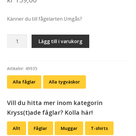
Känner du till fågelarten Umgås?
Tygväska:
Lägg till i varukorg
Umgås
mängd
Artikelnr:
49935
Alla fåglar
Alla tygväskor
Vill du hitta mer inom kategorin
Kryss(t)ade fåglar? Kolla här!
Allt
Fåglar
Muggar
T-shirts