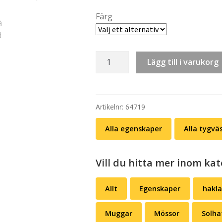
Färg
Tygväska:
Lägg till i varukorg
Ord
–
skeptisk
(flera
Artikelnr:
64719
färger)
Alla egenskaper
Alla tygvä
mängd
Vill du hitta mer inom kat
Allt
Egenskaper
hakl
Muggar
Mössor
Solha