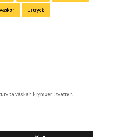
väskor
Uttryck
urvita väskan krymper i tvätten.