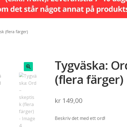
k (flera färger)
Tygväska: Or
(flera färger)
🔍
kr
149,00
Beskriv det med ett ord!