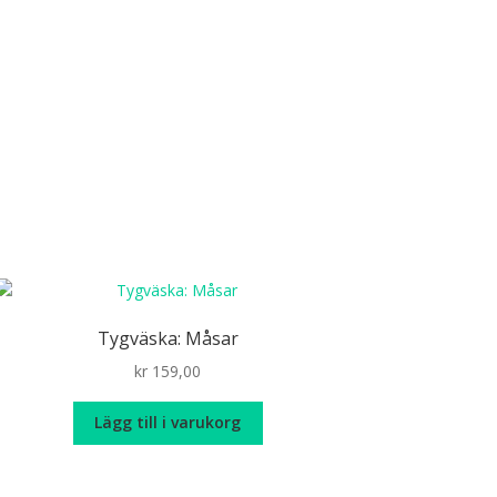
Tygväska: Måsar
kr
159,00
Lägg till i varukorg