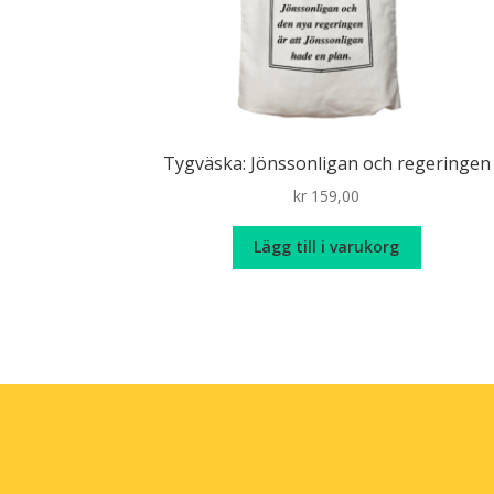
Tygväska: Jönssonligan och regeringen
kr
159,00
Lägg till i varukorg