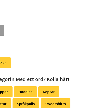
skor
egorin Med ett ord? Kolla här!
appar
Hoodies
Kepsar
ttar
Språkpolis
Sweatshirts