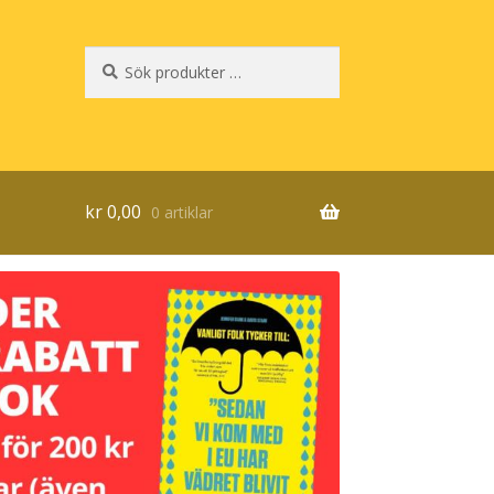
Sök
Sök
efter:
kr
0,00
0 artiklar