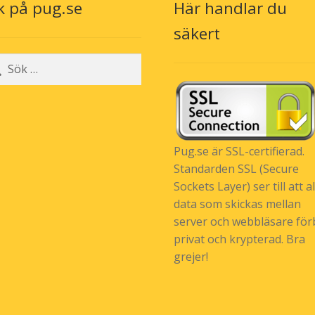
k på pug.se
Här handlar du
säkert
r:
Pug.se är SSL-certifierad.
Standarden SSL (Secure
Sockets Layer) ser till att al
data som skickas mellan
server och webbläsare förb
privat och krypterad. Bra
grejer!