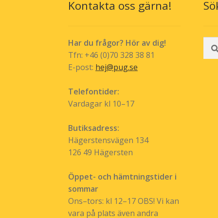
Kontakta oss gärna!
Sö
Sök
Har du frågor? Hör av dig!
efte
Tfn: +46 (0)70 328 38 81
E-post:
hej@pug.se
Telefontider:
Vardagar kl 10–17
Butiksadress:
Hägerstensvägen 134
126 49 Hägersten
Öppet- och hämtningstider i
sommar
Ons–tors: kl 12–17 OBS! Vi kan
vara på plats även andra