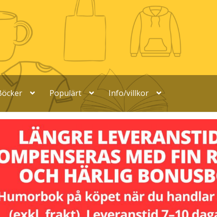
Böcker
Populärt
Info/villkor