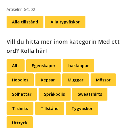
hungrig
(flera
Artikelnr:
64502
färger)
Alla tillstånd
Alla tygväskor
mängd
Vill du hitta mer inom kategorin Med ett
ord? Kolla här!
Allt
Egenskaper
haklappar
Hoodies
Kepsar
Muggar
Mössor
Solhattar
Språkpolis
Sweatshirts
T-shirts
Tillstånd
Tygväskor
Uttryck