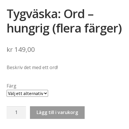
Tygväska: Ord –
hungrig (flera färger)
kr
149,00
Beskriv det med ett ord!
Färg
Tygväska:
Lägg till i varukorg
Ord
–