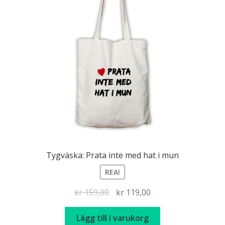
Tygväska: Prata inte med hat i mun
REA!
Det
Det
kr
159,00
kr
119,00
ursprungliga
nuvarande
priset
priset
Lägg till i varukorg