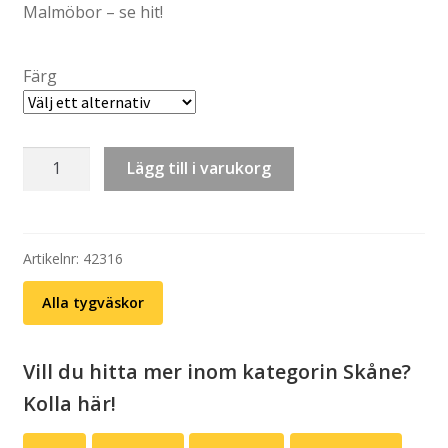
Malmöbor – se hit!
Färg
Tygväska:
Lägg till i varukorg
Malmö
mängd
Artikelnr:
42316
Alla tygväskor
Vill du hitta mer inom kategorin Skåne?
Kolla här!