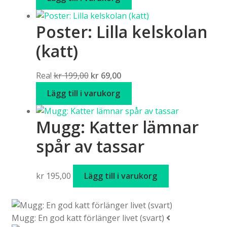
priset
priset
var:
är:
Poster: Lilla kelskolan
kr 199,00.
kr 59,00.
(katt)
Det
Det
Rea!
kr
199,00
kr
69,00
ursprungliga
nuvarande
Lägg till i varukorg
priset
priset
var:
är:
Mugg: Katter lämnar
kr 199,00.
kr 69,00.
spår av tassar
kr
195,00
Lägg till i varukorg
Mugg: En god katt förlänger livet (svart)