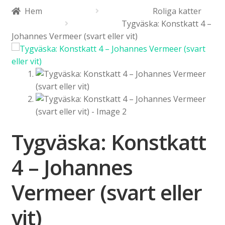
Expand
Populärt
Hem
Roliga katter
under
Tygväska: Konstkatt 4 –
Expand
Johannes Vermeer (svart eller vit)
Info/villkor
under
Tygväska: Konstkatt
4 – Johannes
Vermeer (svart eller
vit)