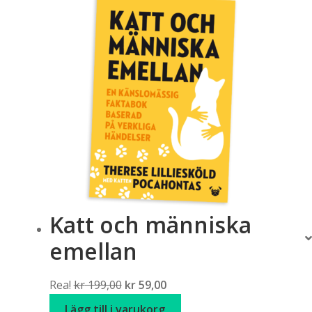
Katt och människa
emellan
Det
Det
Rea!
kr
199,00
kr
59,00
ursprungliga
nuvarande
Lägg till i varukorg