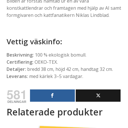
Bilden är förstås hämtad ur en av våra
konstkattlendrar och framtagen med hjälp av AI samt
formgivaren och kattfanatikern Niklas Lindblad.
Vettig väskinfo
:
Beskrivning:
100 % ekologisk bomull.
Certifiering:
OEKO-TEX.
Detaljer:
bredd 38 cm, höjd 42 cm, handtag 32 cm.
Leverans:
med kärlek 3–5 vardagar.
581
DELNINGAR
Relaterade produkter