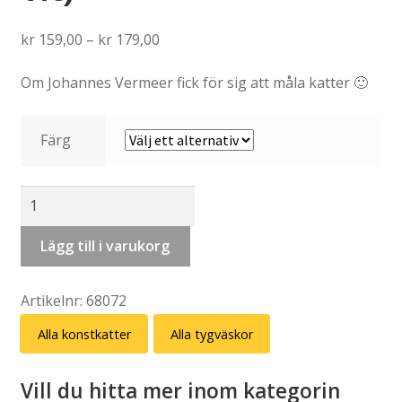
Price
kr
159,00
–
kr
179,00
range:
Om Johannes Vermeer fick för sig att måla katter 🙂
kr 159,00
through
kr 179,00
Färg
Tygväska:
Konstkatt
4
Lägg till i varukorg
–
Johannes
Artikelnr:
68072
Vermeer
(svart
Alla konstkatter
Alla tygväskor
eller
vit)
Vill du hitta mer inom kategorin
mängd