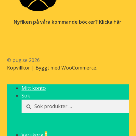
Nyfiken på våra kommande böcker? Klicka här!
© pug.se 2026
Köpvillkor
Byggt med WooCommerce
.
Mitt konto
Sök
Sök
Sök
efter:
Varukorg
0