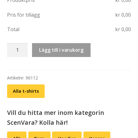
Produktpris
kr
0,00
Pris för tillägg
kr
0,00
Total
kr
0,00
T-
Lägg till i varukorg
shirt
med
ryggtryck:
ScenVara
Artikelnr:
96112
(välj
Alla t-shirts
färg)
mängd
Vill du hitta mer inom kategorin
ScenVara? Kolla här!