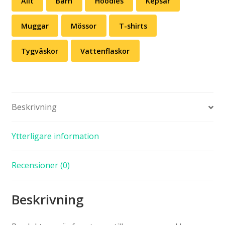
Allt
Barn
Hoodies
Kepsar
Muggar
Mössor
T-shirts
Tygväskor
Vattenflaskor
Beskrivning
Ytterligare information
Recensioner (0)
Beskrivning