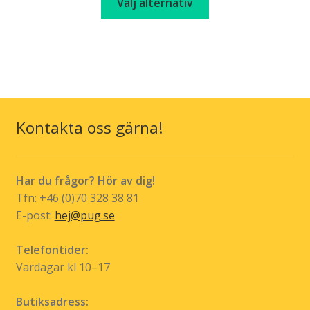
kr 179,00
Välj alternativ
här
through
produkten
kr 199,00
har
flera
varianter.
De
olika
Kontakta oss gärna!
alternativen
kan
väljas
Har du frågor? Hör av dig!
på
Tfn: +46 (0)70 328 38 81
produktsidan
E-post:
hej@pug.se
Telefontider:
Vardagar kl 10–17
Butiksadress: