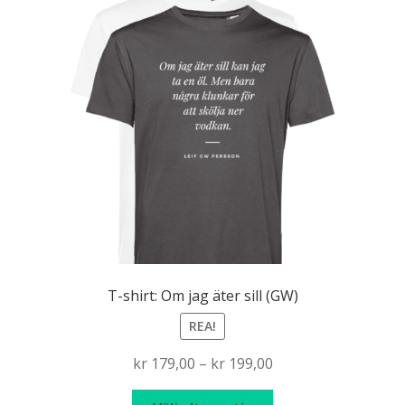
De
olika
alternativen
kan
väljas
på
produktsidan
T-shirt: Om jag äter sill (GW)
REA!
Price
kr
179,00
–
kr
199,00
range:
Den