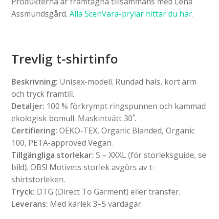
Produkterna är framtagna tillsammans med Lena
Assmundsgård.
Alla ScenVara-prylar hittar du här
.
Trevlig t-shirtinfo
Beskrivning:
Unisex-modell. Rundad hals, kort ärm
och tryck framtill.
Detaljer:
100 % förkrympt ringspunnen och kammad
ekologisk bomull. Maskintvätt 30˚.
Certifiering:
OEKO-TEX, Organic Blanded, Organic
100, PETA-approved Vegan.
Tillgängliga storlekar:
S – XXXL (för storleksguide, se
bild). OBS! Motivets storlek avgörs av t-
shirtstorleken.
Tryck:
DTG (Direct To Garment) eller transfer.
Leverans:
Med kärlek 3–5 vardagar.