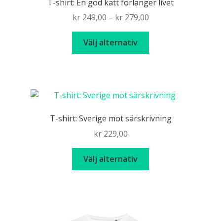
T-shirt: En god katt förlänger livet
Price
kr
249,00
–
kr
279,00
range:
Den
kr 249,00
Välj alternativ
här
through
produkten
kr 279,00
har
flera
varianter.
De
T-shirt: Sverige mot särskrivning
olika
kr
229,00
alternativen
kan
Den
Välj alternativ
väljas
här
på
produkten
produktsidan
har
flera
varianter.