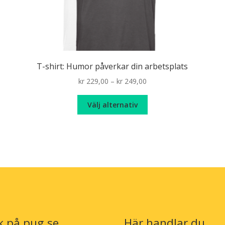
T-shirt: Humor påverkar din arbetsplats
Price
kr
229,00
–
kr
249,00
n
range:
Den
kr 229,00
Välj alternativ
här
through
produkten
kr 249,00
har
flera
varianter.
De
olika
alternativen
kan
väljas
k på pug.se
Här handlar du
på