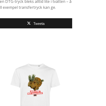
en DTG-tryck bleks alltid lite i tvätten – å
ll exempel transfertryck kan ge.
Tweeta