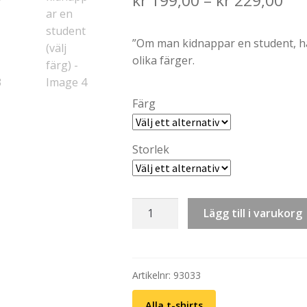
kr
199,00
–
kr
229,00
ran
”Om man kidnappar en student, ha
kr 
olika färger.
th
kr 
Färg
Storlek
T-
Lägg till i varukorg
shirt:
Svenska
vitsord
-
Artikelnr:
93033
Om
Alla t-shirts