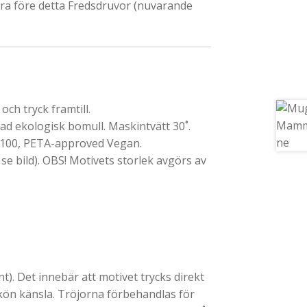
dra före detta Fredsdruvor (nuvarande
ch tryck framtill.
 ekologisk bomull. Maskintvätt 30˚.
 100, PETA-approved Vegan.
 se bild). OBS! Motivets storlek avgörs av
). Det innebär att motivet trycks direkt
skön känsla. Tröjorna förbehandlas för