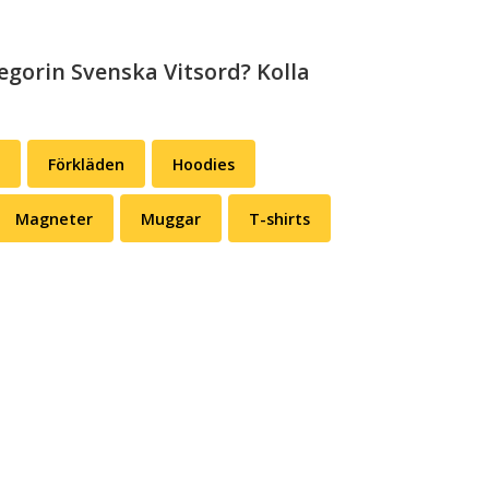
egorin Svenska Vitsord? Kolla
Förkläden
Hoodies
Magneter
Muggar
T-shirts