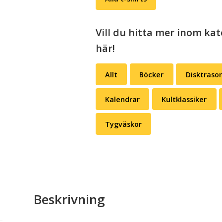
man
kidnappar
en
Vill du hitta mer inom kat
student
här!
(välj
färg)
Allt
Böcker
Disktrasor
mängd
Kalendrar
Kultklassiker
Tygväskor
Beskrivning