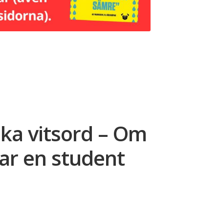
ska vitsord – Om
r en student
ce