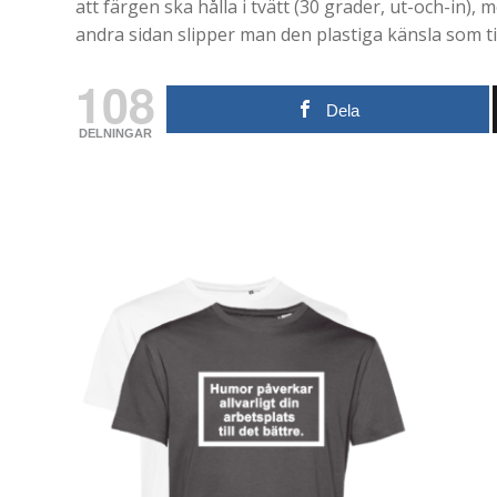
att färgen ska hålla i tvätt (30 grader, ut-och-in), m
andra sidan slipper man den plastiga känsla som ti
108
Dela
DELNINGAR