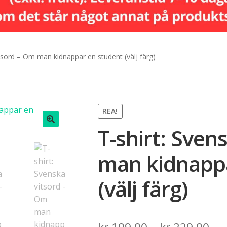
itsord – Om man kidnappar en student (välj färg)
REA!
T-shirt: Sven
🔍
man kidnappa
(välj färg)
Pri