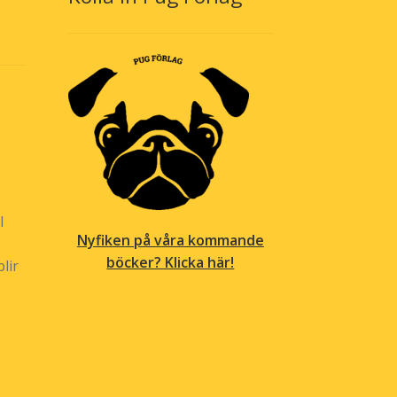
produktsidan
l
Nyfiken på våra kommande
böcker? Klicka här!
lir