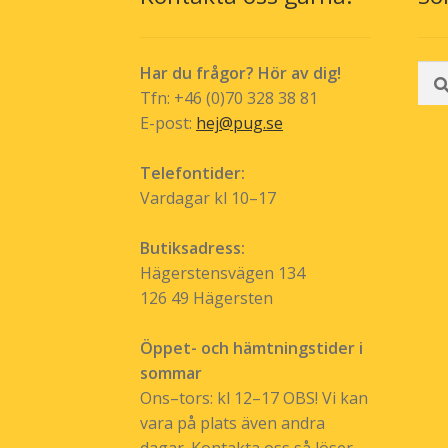
Sök
Har du frågor? Hör av dig!
efte
Tfn: +46 (0)70 328 38 81
E-post:
hej@pug.se
Telefontider:
Vardagar kl 10–17
Butiksadress:
Hägerstensvägen 134
126 49 Hägersten
Öppet- och hämtningstider i
sommar
Ons–tors: kl 12–17 OBS! Vi kan
vara på plats även andra
dagar. Kontakta oss så löser