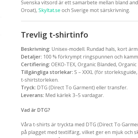
Svenska vitsord är ett samarbete mellan bland an
Oroat),
Skyltat.se
och Sverige mot särskrivning.
Trevlig t-shirtinfo
Beskrivning:
Unisex-modell. Rundad hals, kort ärm o
Detaljer:
100 % förkrympt ringspunnen och kammad
Certifiering:
OEKO-TEX, Organic Blanded, Organic
Tillgängliga storlekar:
S – XXXL (för storleksguide,
t-shirtstorleken.
Tryck:
DTG (Direct To Garment) eller transfer.
Leverans:
Med kärlek 3–5 vardagar.
Vad är DTG?
Våra t-shirts är tryckta med DTG (Direct To Garment
på plagget med textilfärg, vilket ger en mjuk och 