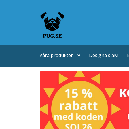
Hoppa
Hoppa
till
till
navigering
innehåll
Våra produkter
Designa själv!