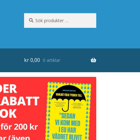
Sök
Sök
efter:
kr
0,00
0 artiklar