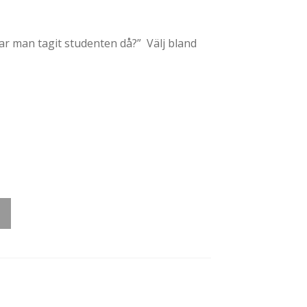
ge:
r man tagit studenten då?” Välj bland
199,00
rough
229,00