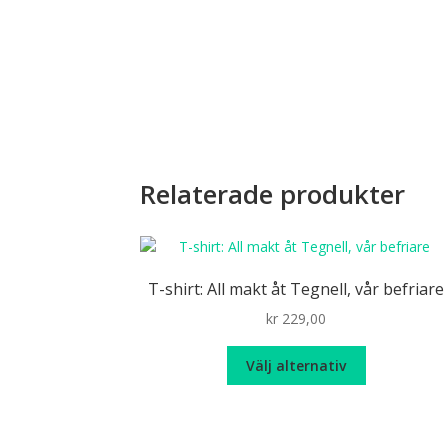
Relaterade produkter
T-shirt: All makt åt Tegnell, vår befriare
kr
229,00
Den
Välj alternativ
här
produkten
har
flera