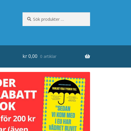
Sök
Sök
efter:
kr
0,00
0 artiklar