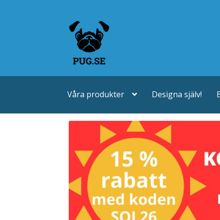
Hoppa
Hoppa
till
till
navigering
innehåll
Våra produkter
Designa själv!