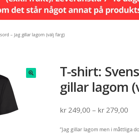
sord – Jag gillar lagom (välj färg)
T-shirt: Svens
gillar lagom (
🔍
Pri
kr
249,00
–
kr
279,00
ran
”Jag gillar lagom men i måttliga do
kr 