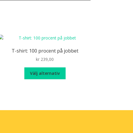
T-shirt: 100 procent på jobbet
kr
239,00
Den
Välj alternativ
här
produkten
har
flera
varianter.
De
olika
alternativen
kan