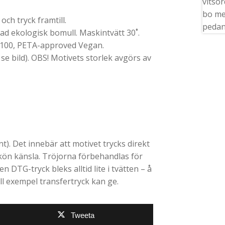
ch tryck framtill.
 ekologisk bomull. Maskintvätt 30˚.
 100, PETA-approved Vegan.
 se bild). OBS! Motivets storlek avgörs av
). Det innebär att motivet trycks direkt
skön känsla. Tröjorna förbehandlas för
en DTG-tryck bleks alltid lite i tvätten – å
ll exempel transfertryck kan ge.
Tweeta