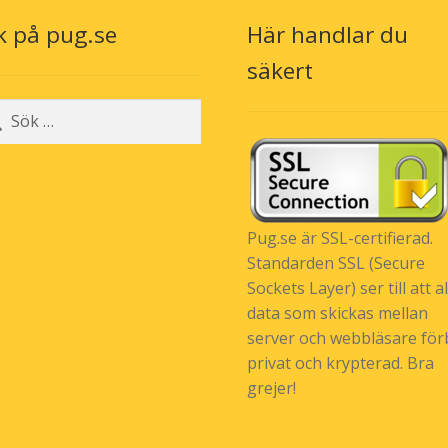
väljas
k på pug.se
Här handlar du
på
n
produktsidan
säkert
r:
Pug.se är SSL-certifierad.
Standarden SSL (Secure
Sockets Layer) ser till att al
data som skickas mellan
server och webbläsare förb
privat och krypterad. Bra
grejer!