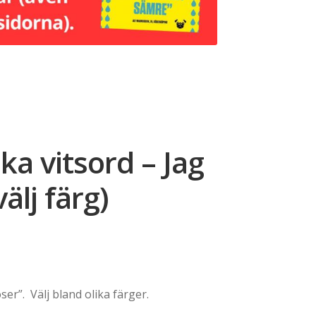
ka vitsord – Jag
välj färg)
ce
ge:
ser”. Välj bland olika färger.
249,00