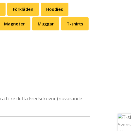
Förkläden
Hoodies
Magneter
Muggar
T-shirts
dra före detta Fredsdruvor (nuvarande