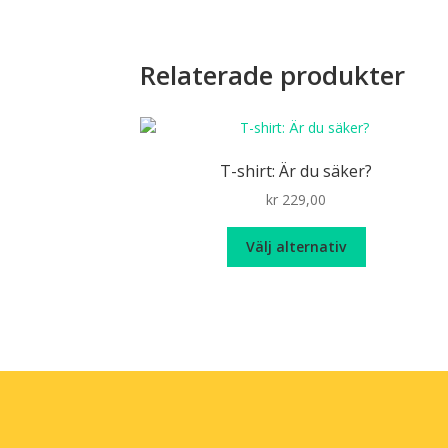
Relaterade produkter
T-shirt: Är du säker?
kr
229,00
Den
Välj alternativ
här
produkten
har
flera
varianter.
De
olika
alternativen
kan