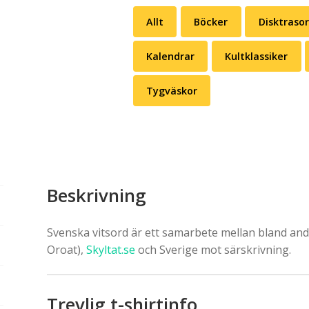
Allt
Böcker
Disktrasor
Kalendrar
Kultklassiker
Tygväskor
Beskrivning
Svenska vitsord är ett samarbete mellan bland an
Oroat),
Skyltat.se
och Sverige mot särskrivning.
Trevlig t-shirtinfo