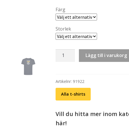
th
Färg
kr 
Storlek
T-
Lägg till i varukorg
shirt:
Svenska
vitsord
-
Artikelnr:
91922
Jag
Alla t-shirts
gillar
lagom
(välj
Vill du hitta mer inom kat
färg)
här!
mängd