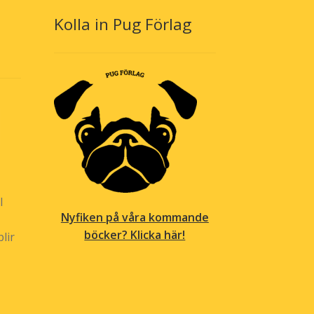
väljas
Kolla in Pug Förlag
på
produktsidan
l
Nyfiken på våra kommande
böcker? Klicka här!
lir