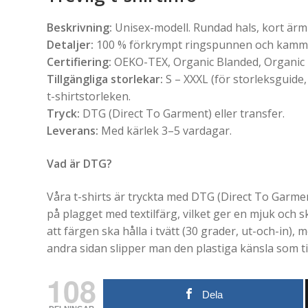
Beskrivning:
Unisex-modell. Rundad hals, kort ärm o
Detaljer:
100 % förkrympt ringspunnen och kammad
Certifiering:
OEKO-TEX, Organic Blanded, Organic
Tillgängliga storlekar:
S – XXXL (för storleksguide,
t-shirtstorleken.
Tryck:
DTG (Direct To Garment) eller transfer.
Leverans:
Med kärlek 3–5 vardagar.
Vad är DTG?
Våra t-shirts är tryckta med DTG (Direct To Garment
på plagget med textilfärg, vilket ger en mjuk och 
att färgen ska hålla i tvätt (30 grader, ut-och-in), m
andra sidan slipper man den plastiga känsla som ti
108
Dela