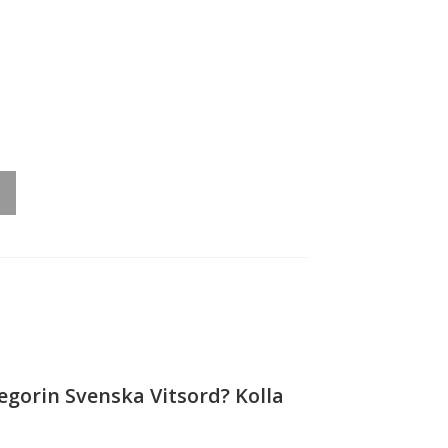
rough
279,00
egorin Svenska Vitsord? Kolla