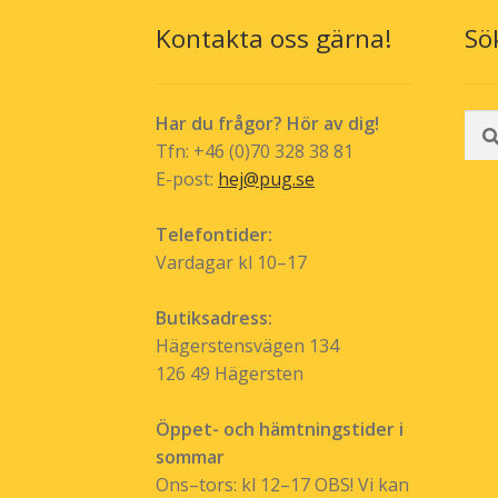
väljas
Kontakta oss gärna!
Sö
på
produktsida
Sök
Har du frågor? Hör av dig!
efte
Tfn: +46 (0)70 328 38 81
E-post:
hej@pug.se
Telefontider:
Vardagar kl 10–17
Butiksadress:
Hägerstensvägen 134
126 49 Hägersten
Öppet- och hämtningstider i
sommar
Ons–tors: kl 12–17 OBS! Vi kan