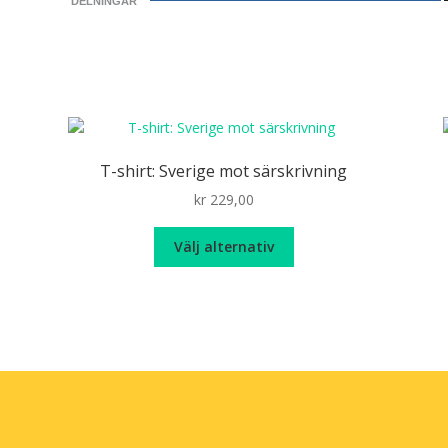
DELNINGAR
T-shirt: Sverige mot särskrivning
kr
229,00
Den
Välj alternativ
här
produkten
har
flera
varianter.
De
olika
alternativen
kan