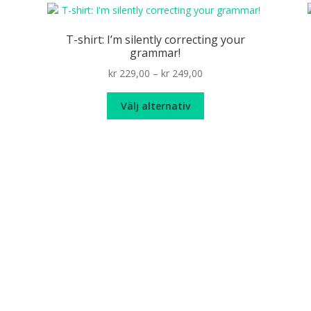
T-shirt: I’m silently correcting your
grammar!
Price
kr
229,00
–
kr
249,00
range:
Den
kr 229,00
Välj alternativ
här
through
produkten
kr 249,00
har
flera
varianter.
De
olika
alternativen
kan
väljas
på
produktsidan