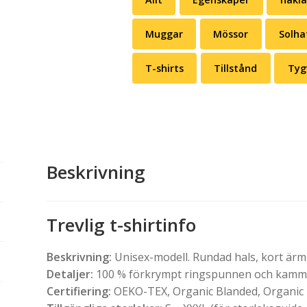
Muggar
Mössor
Solha
T-shirts
Tillstånd
Tyg
Beskrivning
Trevlig t-shirtinfo
Beskrivning:
Unisex-modell. Rundad hals, kort ärm o
Detaljer:
100 % förkrympt ringspunnen och kammad
Certifiering:
OEKO-TEX, Organic Blanded, Organic