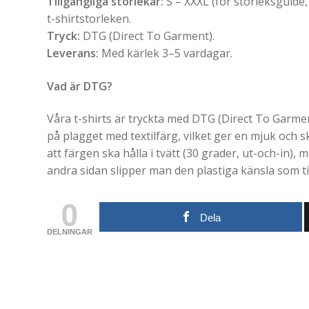
Tillgängliga storlekar:
S – XXXL (för storleksguide,
t-shirtstorleken.
Tryck:
DTG (Direct To Garment).
Leverans:
Med kärlek 3–5 vardagar.
Vad är DTG?
Våra t-shirts är tryckta med DTG (Direct To Garment
på plagget med textilfärg, vilket ger en mjuk och 
att färgen ska hålla i tvätt (30 grader, ut-och-in), m
andra sidan slipper man den plastiga känsla som ti
0
Dela
DELNINGAR