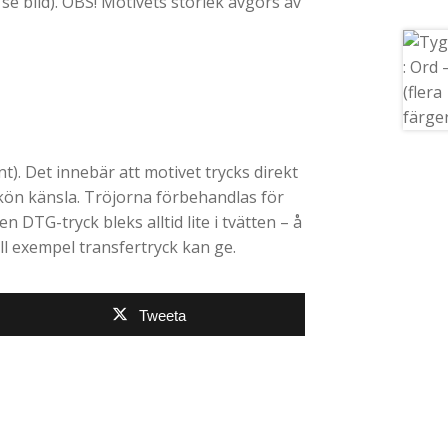
 se bild). OBS! Motivets storlek avgörs av
). Det innebär att motivet trycks direkt
skön känsla. Tröjorna förbehandlas för
en DTG-tryck bleks alltid lite i tvätten – å
ll exempel transfertryck kan ge.
Tweeta