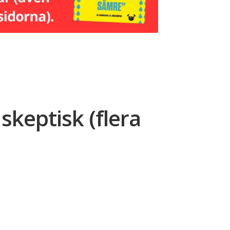
 skeptisk (flera
ce
ge:
199,00