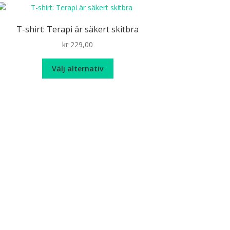
T-shirt: Terapi är säkert skitbra
kr
229,00
Den
Välj alternativ
här
produkten
har
flera
varianter.
De
olika
alternativen
kan
väljas
på
produktsidan