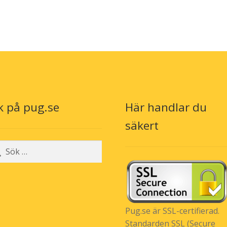
k på pug.se
Här handlar du
n
säkert
r:
Pug.se är SSL-certifierad.
Standarden SSL (Secure