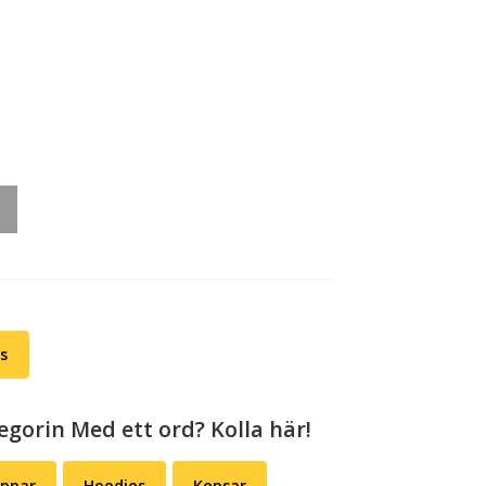
rough
209,00
ts
egorin Med ett ord? Kolla här!
appar
Hoodies
Kepsar