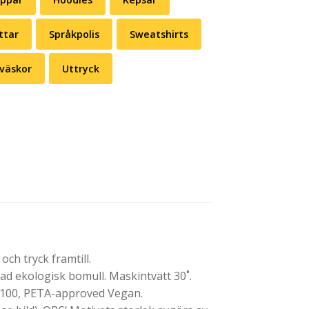
ttar
Språkpolis
Sweatshirts
väskor
Uttryck
ch tryck framtill.
 ekologisk bomull. Maskintvätt 30˚.
 100, PETA-approved Vegan.