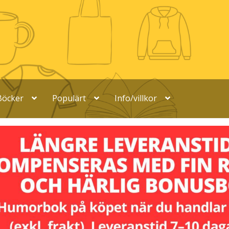
Böcker
Populärt
Info/villkor