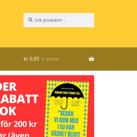
Sök
Sök
efter:
kr
0,00
0 artiklar