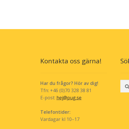
produkten
kr 259,00
har
flera
varianter.
De
olika
alternativen
kan
väljas
Kontakta oss gärna!
Sö
på
produktsida
Sök
Har du frågor? Hör av dig!
efte
Tfn: +46 (0)70 328 38 81
E-post:
hej@pug.se
Telefontider:
Vardagar kl 10–17