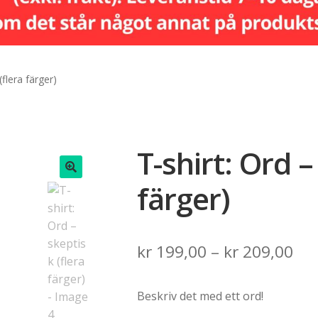
(flera färger)
T-shirt: Ord –
färger)
🔍
Pri
kr
199,00
–
kr
209,00
ran
Beskriv det med ett ord!
kr 