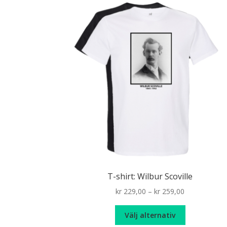
T-shirt: Wilbur Scoville
Price
kr
229,00
–
kr
259,00
range:
Den
kr 229,00
Välj alternativ
här
through