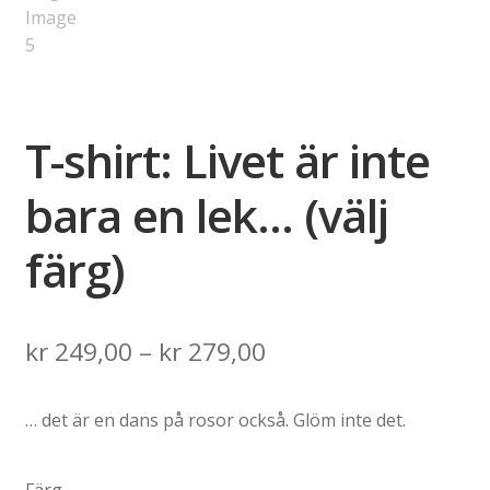
T-shirt: Livet är inte
bara en lek… (välj
färg)
Price
kr
249,00
–
kr
279,00
range:
… det är en dans på rosor också. Glöm inte det.
kr 249,00
through
Färg