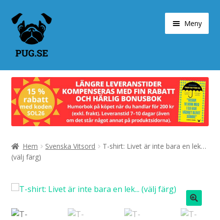
Hoppa
Hoppa
Meny
till
till
navigering
innehåll
Varukorg
Expand
Våra produkter
under
Designa själv!
Expand
Hem
Svenska Vitsord
T-shirt: Livet är inte bara en lek…
Böcker
under
(välj färg)
Expand
Populärt
under
Expand
Info/villkor
under
🔍