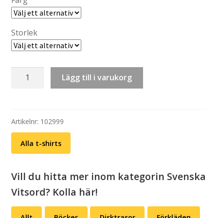
kr 279,00
Storlek
T-
Lägg till i varukorg
shirt:
Livet
är
inte
Artikelnr:
102999
bara
Alla t-shirts
en
lek...
(välj
Vill du hitta mer inom kategorin Svenska
färg)
Vitsord? Kolla här!
mängd
Allt
Böcker
Disktrasor
Förkläden