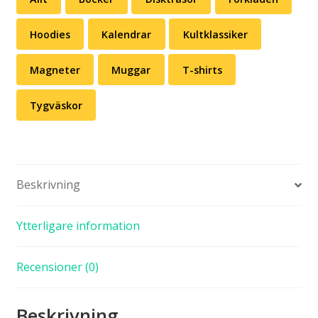
Hoodies
Kalendrar
Kultklassiker
Magneter
Muggar
T-shirts
Tygväskor
Beskrivning
Ytterligare information
Recensioner (0)
Beskrivning