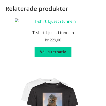
Relaterade produkter
T-shirt: Ljuset i tunneln
kr
229,00
Den
Välj alternativ
här
produkten
har
flera
varianter.
De
olika
alternativen
kan