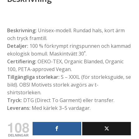
Beskrivning:
Unisex-modell. Rundad hals, kort ärm
och tryck framtill.
Detaljer:
100 % förkrympt ringspunnen och kammad
ekologisk bomull. Maskintvätt 30˚.
Certifiering:
OEKO-TEX, Organic Blanded, Organic
100, PETA-approved Vegan.
Tillgängliga storlekar:
S – XXXL (för storleksguide, se
bild). OBS! Motivets storlek avgörs av t-
shirtstorleken.
Tryck:
DTG (Direct To Garment) eller transfer.
Leverans:
Med kärlek 3–5 vardagar.
108
DELNINGAR