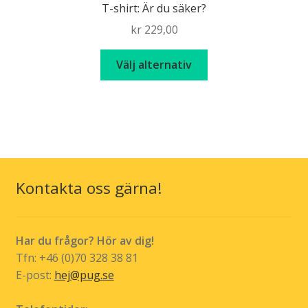
T-shirt: Är du säker?
olika
kr
229,00
alternativen
kan
Den
Välj alternativ
väljas
här
på
produkten
produktsidan
har
flera
varianter.
De
olika
Kontakta oss gärna!
alternativen
kan
väljas
Har du frågor? Hör av dig!
på
Tfn: +46 (0)70 328 38 81
produktsidan
E-post:
hej@pug.se