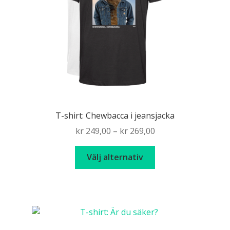
väljas
på
produktsidan
T-shirt: Chewbacca i jeansjacka
Price
kr
249,00
–
kr
269,00
range:
Den
kr 249,00
Välj alternativ
här
through
produkten
kr 269,00
har
flera
varianter.
De