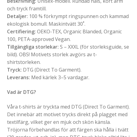
Beskrivning:
Unisex-modell. Rundad hals, kort ärm
och tryck framtill.
Detaljer:
100 % förkrympt ringspunnen och kammad
ekologisk bomull. Maskintvätt 30˚.
Certifiering:
OEKO-TEX, Organic Blanded, Organic
100, PETA-approved Vegan.
Tillgängliga storlekar:
S – XXXL (för storleksguide, se
bild). OBS! Motivets storlek avgörs av t-
shirtstorleken.
Tryck:
DTG (Direct To Garment).
Leverans:
Med kärlek 3–5 vardagar.
Vad är DTG?
Våra t-shirts är tryckta med DTG (Direct To Garment).
Det innebär att motivet trycks direkt på plagget med
textilfärg, vilket ger en mjuk och skön känsla.
Tröjorna förbehandlas för att färgen ska hålla i tvätt