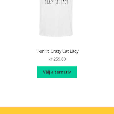
på
produktsidan
T-shirt: Crazy Cat Lady
kr
259,00
Den
Välj alternativ
här
produkten
har
flera
varianter.
De
olika