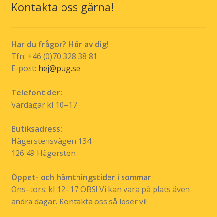
Kontakta oss gärna!
alternativen
kan
väljas
Har du frågor? Hör av dig!
på
Tfn: +46 (0)70 328 38 81
produktsidan
E-post:
hej@pug.se
Telefontider:
Vardagar kl 10–17
Butiksadress:
Hägerstensvägen 134
126 49 Hägersten
Öppet- och hämtningstider i sommar
Ons–tors: kl 12–17 OBS! Vi kan vara på plats även
andra dagar. Kontakta oss så löser vi!