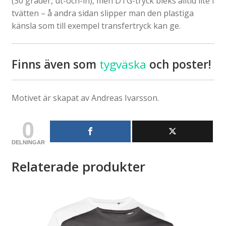
(30 grader, ut-och-in), men DTG-tryck bleks alltid lite i
tvätten – å andra sidan slipper man den plastiga
känsla som till exempel transfertryck kan ge.
Finns även som
tygväska
och poster!
Motivet är skapat av Andreas Ivarsson.
0
DELNINGAR
Relaterade produkter