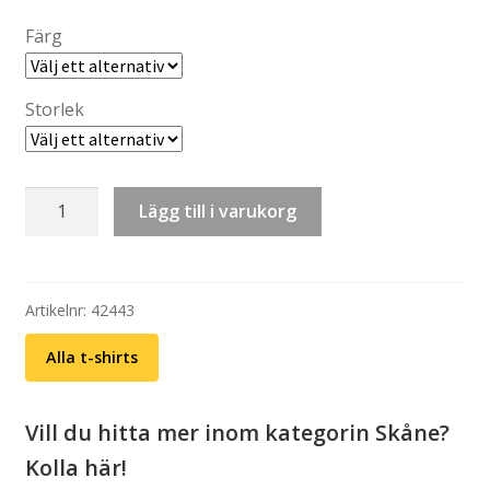
through
Färg
kr 269,00
Storlek
T-
Lägg till i varukorg
shirt:
Hässleholm
mängd
Artikelnr:
42443
Alla t-shirts
Vill du hitta mer inom kategorin Skåne?
Kolla här!