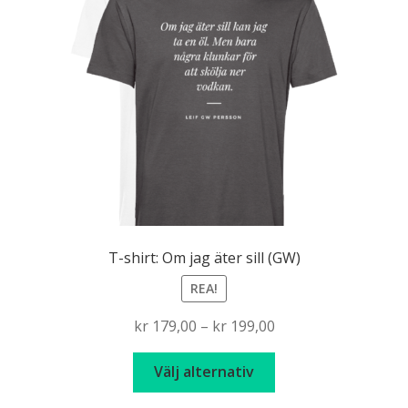
T-shirt: Om jag äter sill (GW)
REA!
Price
kr
179,00
–
kr
199,00
range:
Den
kr 179,00
Välj alternativ
här
through
produkten