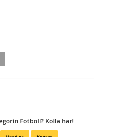
rough
279,00
egorin Fotboll? Kolla här!
Hoodies
Kepsar