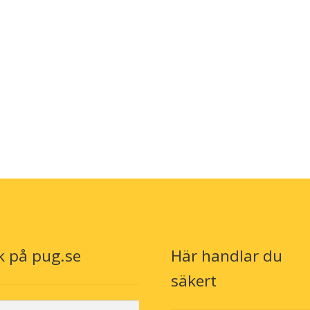
alternativen
kan
väljas
på
n
produktsidan
k på pug.se
Här handlar du
säkert