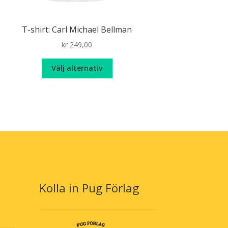
T-shirt: Carl Michael Bellman
kr
249,00
Den
Välj alternativ
här
produkten
har
flera
varianter.
De
olika
alternativen
kan
väljas
Kolla in Pug Förlag
på
produktsidan