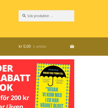
Sök
Sök
efter:
kr
0,00
0 artiklar