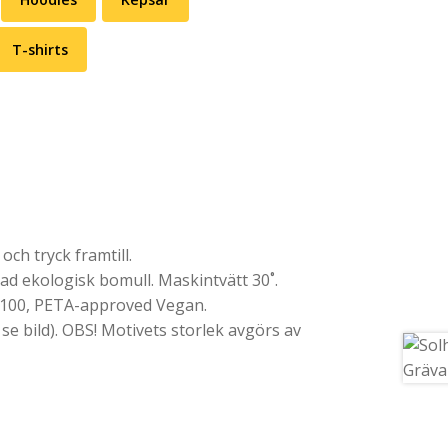
T-shirts
ch tryck framtill.
 ekologisk bomull. Maskintvätt 30˚.
 100, PETA-approved Vegan.
 se bild). OBS! Motivets storlek avgörs av