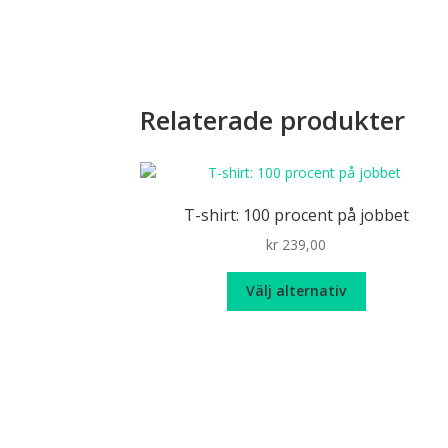
Relaterade produkter
T-shirt: 100 procent på jobbet
kr
239,00
Den
Välj alternativ
här
produkten
har
flera
varianter.
De
olika