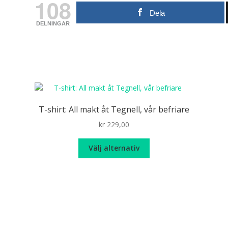
108
Dela
DELNINGAR
T-shirt: All makt åt Tegnell, vår befriare
kr
229,00
Den
Välj alternativ
här
produkten
har
flera
varianter.
De
olika