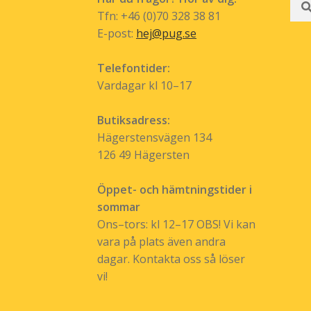
efte
Tfn: +46 (0)70 328 38 81
E-post:
hej@pug.se
Telefontider:
Vardagar kl 10–17
Butiksadress:
Hägerstensvägen 134
126 49 Hägersten
Öppet- och hämtningstider i
sommar
Ons–tors: kl 12–17 OBS! Vi kan
vara på plats även andra
dagar. Kontakta oss så löser
vi!