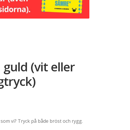
 guld (vit eller
gtryck)
ce
ge:
 som vi? Tryck på både bröst och rygg.
249,00