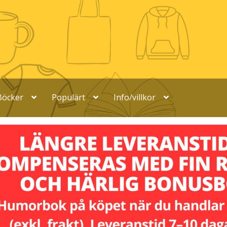
Böcker
Populärt
Info/villkor