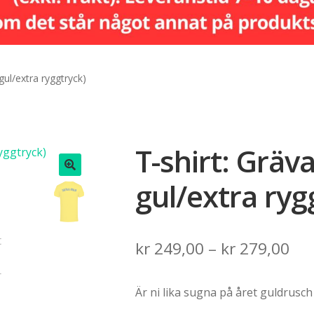
 gul/extra ryggtryck)
T-shirt: Gräva
gul/extra ryg
🔍
Pri
kr
249,00
–
kr
279,00
ran
Är ni lika sugna på året guldrusch
kr 