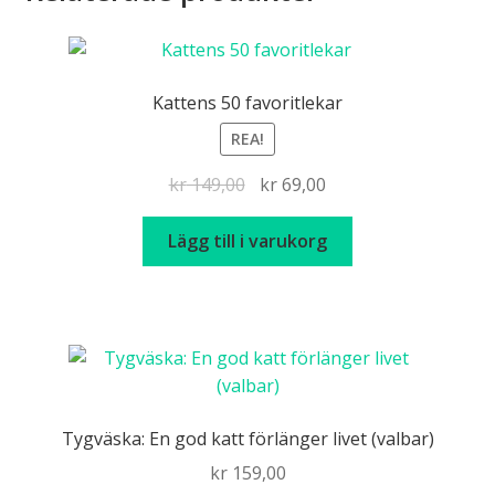
Kattens 50 favoritlekar
REA!
Det
Det
kr
149,00
kr
69,00
ursprungliga
nuvarande
priset
priset
Lägg till i varukorg
var:
är:
kr 149,00.
kr 69,00.
Tygväska: En god katt förlänger livet (valbar)
kr
159,00