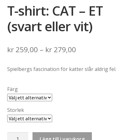
T-shirt: CAT – ET
(svart eller vit)
Price
kr
259,00
–
kr
279,00
range:
Spielbergs fascination för katter slår aldrig fel.
kr 259,00
through
Färg
kr 279,00
Storlek
T-
Lägg till i varukorg