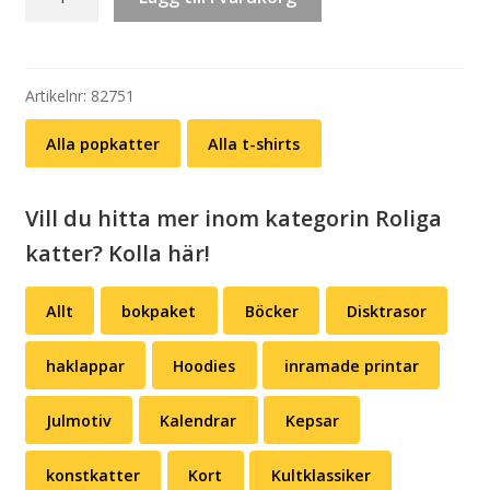
shirt:
CAT
–
ET
Artikelnr:
82751
(svart
Alla popkatter
Alla t-shirts
eller
vit)
mängd
Vill du hitta mer inom kategorin Roliga
katter? Kolla här!
Allt
bokpaket
Böcker
Disktrasor
haklappar
Hoodies
inramade printar
Julmotiv
Kalendrar
Kepsar
konstkatter
Kort
Kultklassiker