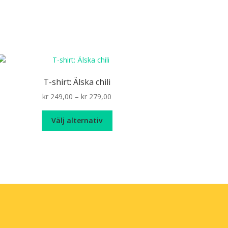
T-shirt: Älska chili
Price
kr
249,00
–
kr
279,00
range:
Den
kr 249,00
Välj alternativ
här
through
produkten
kr 279,00
har
flera
varianter.
De
olika
alternativen
kan
väljas