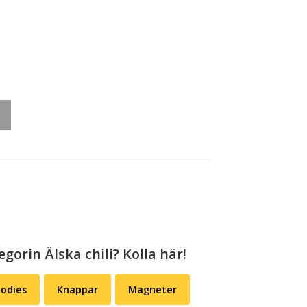
gorin Älska chili? Kolla här!
odies
Knappar
Magneter