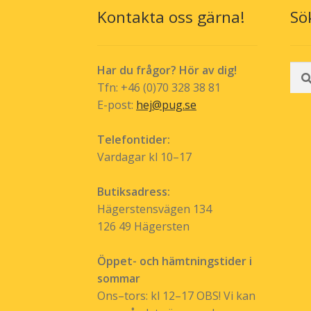
Kontakta oss gärna!
Sö
på
produktsida
Sök
Har du frågor? Hör av dig!
efte
Tfn: +46 (0)70 328 38 81
E-post:
hej@pug.se
Telefontider:
Vardagar kl 10–17
Butiksadress:
Hägerstensvägen 134
126 49 Hägersten
Öppet- och hämtningstider i
sommar
Ons–tors: kl 12–17 OBS! Vi kan