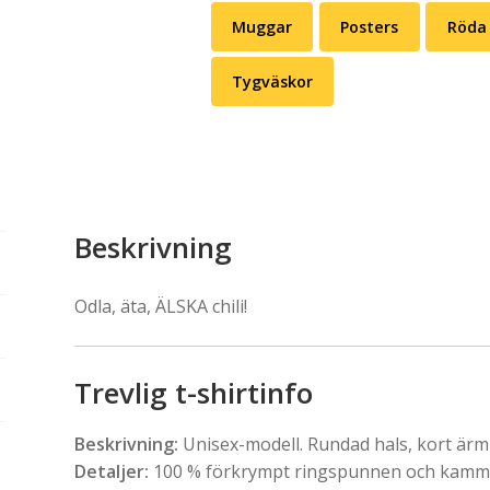
Muggar
Posters
Röda 
Tygväskor
Beskrivning
Odla, äta, ÄLSKA chili!
Trevlig t-shirtinfo
Beskrivning:
Unisex-modell. Rundad hals, kort ärm o
Detaljer:
100 % förkrympt ringspunnen och kammad