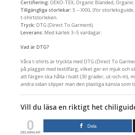
Certifiering:
OEKO-TEX, Organic Blanded, Organic
Tillgängliga storlekar:
S – XXXL (för storleksguide,
t-shirtstorleken.
Tryck:
DTG (Direct To Garment).
Leverans:
Med kärlek 3–5 vardagar.
Vad är DTG?
Våra t-shirts är tryckta med DTG (Direct To Garment
på plagget med textilfärg, vilket ger en mjuk och 
att färgen ska hålla i tvätt (30 grader, ut-och-in), m
andra sidan slipper man den plastiga känsla som ti
Vill du läsa en riktigt het chiligui
0
Dela
DELNINGAR