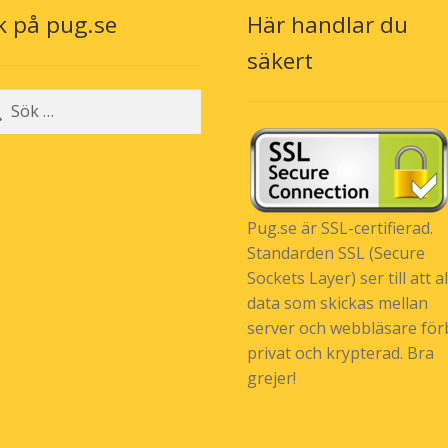
k på pug.se
Här handlar du
n
säkert
r:
Pug.se är SSL-certifierad.
Standarden SSL (Secure
Sockets Layer) ser till att al
data som skickas mellan
server och webbläsare förb
privat och krypterad. Bra
grejer!