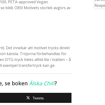
 100, PETA-approved Vegan.
 se bild). OBS! Motivets storlek avgörs av
). Det innebär att motivet trycks direkt
skön känsla. Tröjorna förbehandlas för
en DTG-tryck bleks alltid lite i tvätten – å
ll exempel transfertryck kan ge.
de, se boken
Älska Chili
?
Tweeta