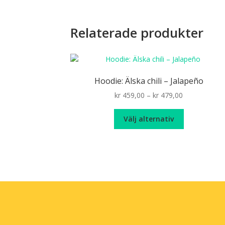
Relaterade produkter
Hoodie: Älska chili – Jalapeño
Price
kr
459,00
–
kr
479,00
range:
Den
kr 459,00
Välj alternativ
här
through
produkten
kr 479,00
har
flera
varianter.
De
olika
alternativen
kan
väljas