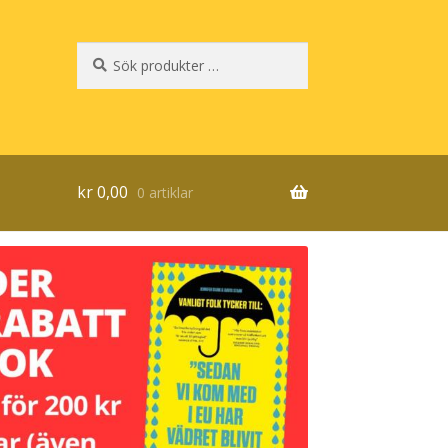
Sök
Sök
efter:
kr
0,00
0 artiklar