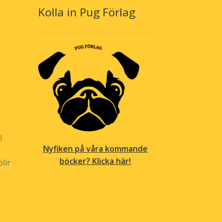
Kolla in Pug Förlag
på
produktsidan
l
Nyfiken på våra kommande
böcker? Klicka här!
lir