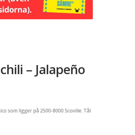
 chili – Jalapeño
ce
ge:
ico som ligger på 2500-8000 Scoville. Tål
229,00
rough
249,00