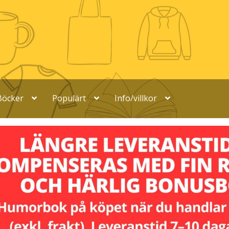
Böcker
Populärt
Info/villkor