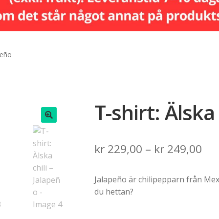
apeño
T-shirt: Älska
🔍
Pri
kr
229,00
–
kr
249,00
ran
Jalapeño är chilipepparn från Mex
kr 
du hettan?
th
kr 