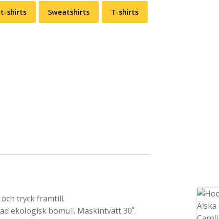
t-shirts
Sweatshirts
T-shirts
ch tryck framtill.
 ekologisk bomull. Maskintvätt 30˚.