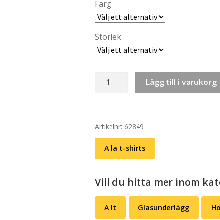
Färg
Storlek
T-
Lägg till i varukorg
shirt:
Älska
chili
–
Artikelnr:
62849
Jalapeño
Alla t-shirts
mängd
Vill du hitta mer inom kate
Allt
Glasunderlägg
Ho