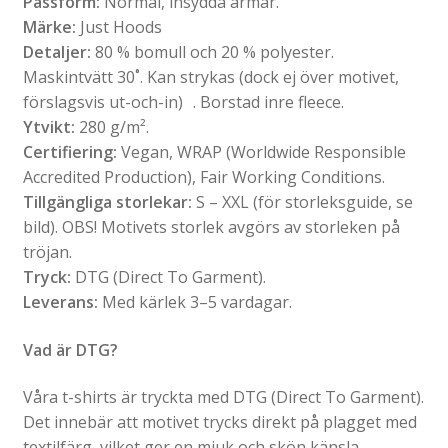
Passform:
Normal, insydda ärmar.
Märke:
Just Hoods
Detaljer:
80 % bomull och 20 % polyester.
Maskintvätt 30˚. Kan strykas (dock ej över motivet,
förslagsvis ut-och-in) . Borstad inre fleece.
Ytvikt:
280 g/m².
Certifiering:
Vegan, WRAP (Worldwide Responsible
Accredited Production), Fair Working Conditions.
Tillgängliga storlekar:
S – XXL (för storleksguide, se
bild). OBS! Motivets storlek avgörs av storleken på
tröjan.
Tryck:
DTG (Direct To Garment).
Leverans:
Med kärlek 3–5 vardagar.
Vad är DTG?
Våra t-shirts är tryckta med DTG (Direct To Garment).
Det innebär att motivet trycks direkt på plagget med
textilfärg, vilket ger en mjuk och skön känsla.