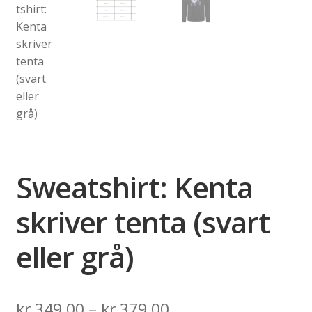
Sweatshirt: Kenta
skriver tenta (svart
eller grå)
Price
kr
349,00
–
kr
379,00