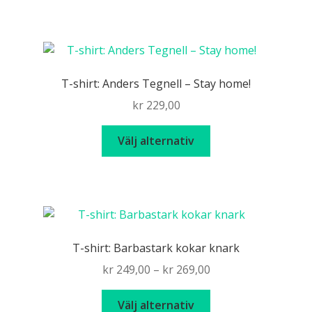
produkten
har
flera
varianter.
De
T-shirt: Anders Tegnell – Stay home!
olika
kr
229,00
alternativen
kan
Den
Välj alternativ
väljas
här
på
produkten
produktsidan
har
flera
varianter.
De
T-shirt: Barbastark kokar knark
olika
Price
kr
249,00
–
kr
269,00
alternativen
range:
kan
Den
kr 249,00
Välj alternativ
väljas