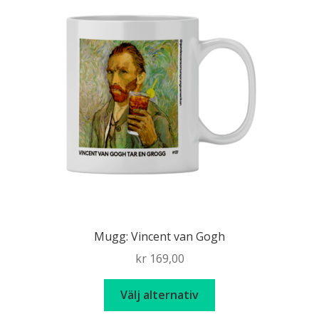
Mugg: Vincent van Gogh
kr
169,00
Den
Välj alternativ
här