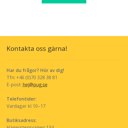
här
through
på
produkten
kr 269,00
produktsidan
har
flera
varianter.
De
olika
Kontakta oss gärna!
alternativen
kan
väljas
Har du frågor? Hör av dig!
på
Tfn: +46 (0)70 328 38 81
produktsidan
E-post:
hej@pug.se
Telefontider:
Vardagar kl 10–17
Butiksadress:
Hägerstensvägen 134