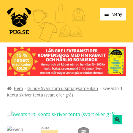
Hoppa
Hoppa
Meny
till
till
navigering
innehåll
Varukorg
Expand
Våra produkter
under
Designa själv!
Expand
Hem
Gunde Svan som ursprungsamerikan
Sweatshirt:
Böcker
under
Kenta skriver tenta (svart eller grå)
Expand
Populärt
under
Expand
Info/villkor
under
🔍