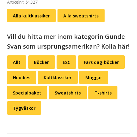
(svart
Artikelnr:
51327
eller
Alla kultklassiker
Alla sweatshirts
grå)
mängd
Vill du hitta mer inom kategorin Gunde
Svan som ursprungsamerikan? Kolla här!
Allt
Böcker
ESC
Fars dag-böcker
Hoodies
Kultklassiker
Muggar
Specialpaket
Sweatshirts
T-shirts
Tygväskor