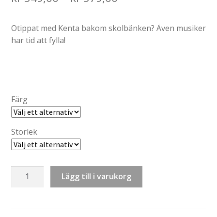
range:
Otippat med Kenta bakom skolbänken? Även musiker
kr 349,00
har tid att fylla!
through
kr 379,00
Färg
Storlek
Sweatshirt:
Lägg till i varukorg
Kenta
skriver
tenta