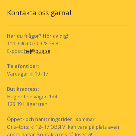
De
olika
Kontakta oss gärna!
alternativen
kan
väljas
Har du frågor? Hör av dig!
på
Tfn: +46 (0)70 328 38 81
produktsidan
E-post:
hej@pug.se
Telefontider:
Vardagar kl 10–17
Butiksadress:
Hägerstensvägen 134
126 49 Hägersten
Öppet- och hämtningstider i sommar
Ons–tors: kl 12–17 OBS! Vi kan vara på plats även
andra dagar. Kontakta oss så löser vi!