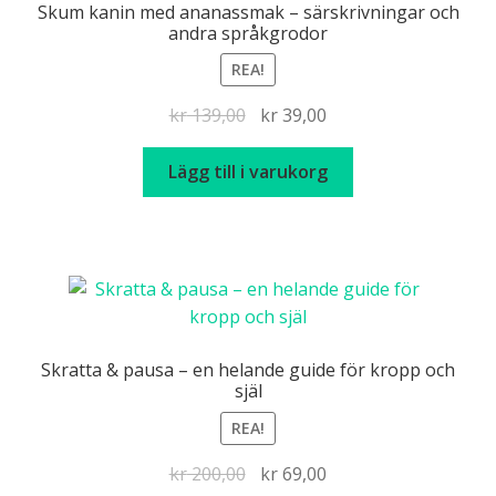
Skum kanin med ananassmak – särskrivningar och
andra språkgrodor
REA!
Det
Det
kr
139,00
kr
39,00
ursprungliga
nuvarande
priset
priset
Lägg till i varukorg
var:
är:
kr 139,00.
kr 39,00.
Skratta & pausa – en helande guide för kropp och
själ
REA!
Det
Det
kr
200,00
kr
69,00