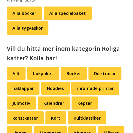
Artikelnr:
30154
+
Alla böcker
Alla specialpaket
valfri
tygväska
Alla tygväskor
mängd
Vill du hitta mer inom kategorin Roliga
katter? Kolla här!
Allt
bokpaket
Böcker
Disktrasor
haklappar
Hoodies
inramade printar
Julmotiv
Kalendrar
Kepsar
konstkatter
Kort
Kultklassiker
Linnen
Magneter
Muggar
Mössor