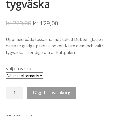
tygväska
Det
Det
kr
279,00
kr
129,00
ursprungliga
nuvarande
Upp med båda tassarna mot taket! Dubbel glädje i
priset
priset
detta urgulliga paket – boken Katte diem och valfri
var:
är:
tygväska – för dig som är kattgalen!
kr 279,00.
kr 129,00.
Välj en väska
Specialpaket:
Lägg till i varukorg
Roliga
katter
–
bok