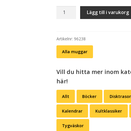
Mugg:
Lägg till i varukorg
Yttrandefrihet
är
bra
...
Artikelnr:
96238
mängd
Alla muggar
Vill du hitta mer inom kat
här!
Allt
Böcker
Disktrasor
Kalendrar
Kultklassiker
Tygväskor