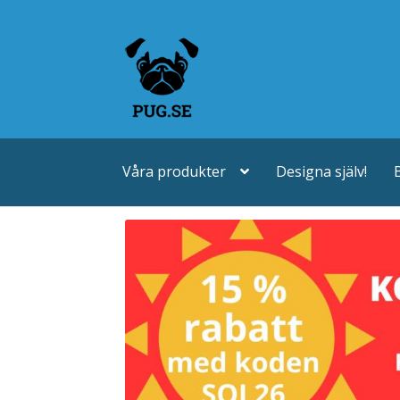
Hoppa
Hoppa
till
till
navigering
innehåll
Våra produkter
Designa själv!