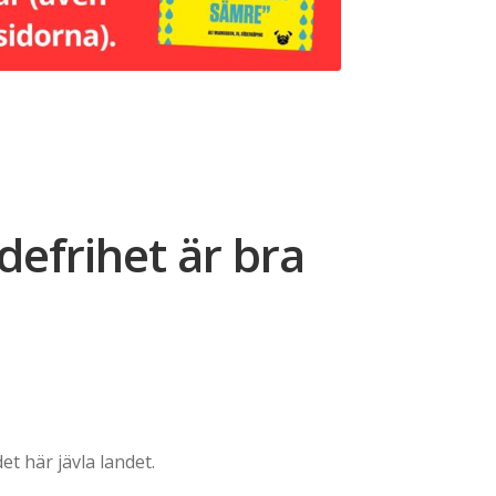
efrihet är bra
et här jävla landet.