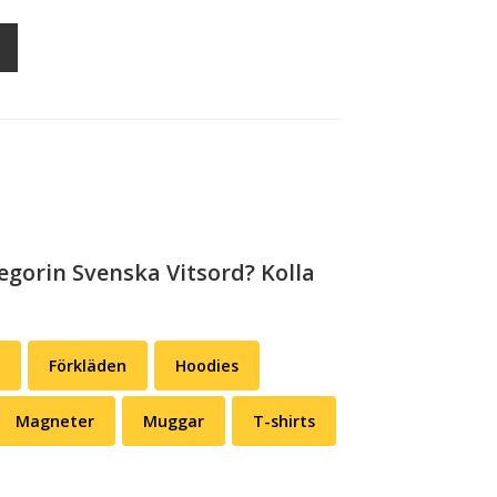
egorin Svenska Vitsord? Kolla
Förkläden
Hoodies
Magneter
Muggar
T-shirts