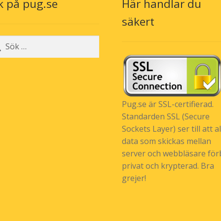
k på pug.se
Här handlar du
säkert
r:
Pug.se är SSL-certifierad.
Standarden SSL (Secure
Sockets Layer) ser till att al
data som skickas mellan
server och webbläsare förb
privat och krypterad. Bra
grejer!