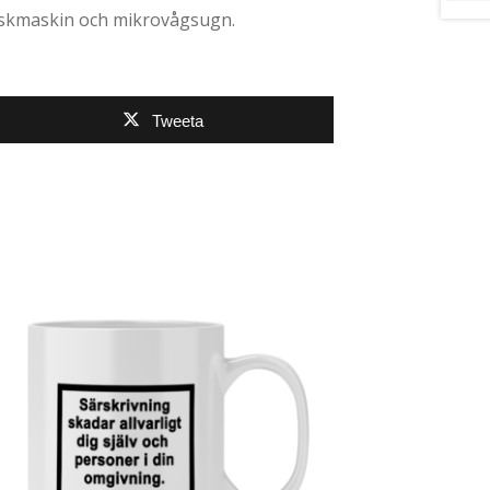
iskmaskin och mikrovågsugn.
Tweeta