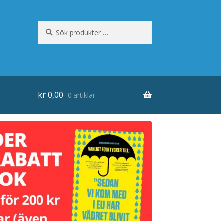
Sök
Sök
efter:
kr
0,00
0 artiklar