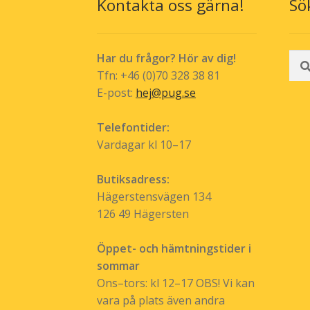
Kontakta oss gärna!
Sö
Sök
Har du frågor? Hör av dig!
efte
Tfn: +46 (0)70 328 38 81
E-post:
hej@pug.se
Telefontider:
Vardagar kl 10–17
Butiksadress:
Hägerstensvägen 134
126 49 Hägersten
Öppet- och hämtningstider i
sommar
Ons–tors: kl 12–17 OBS! Vi kan
vara på plats även andra