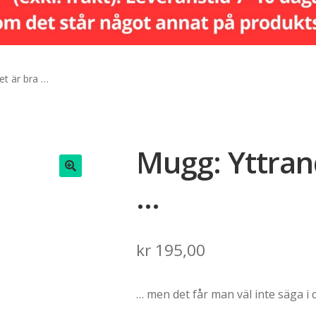
et är bra …
Mugg: Yttrand
…
🔍
kr
195,00
… men det får man väl inte säga i d