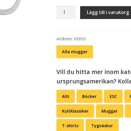
Mugg:
Lägg till i varukorg
René
Magritte
äter
pommes
Artikelnr:
69693
frites
Alla muggar
mängd
Vill du hitta mer inom k
ursprungsamerikan? Kolla
Allt
Böcker
ESC
Kultklassiker
Muggar
T-shirts
Tygväskor