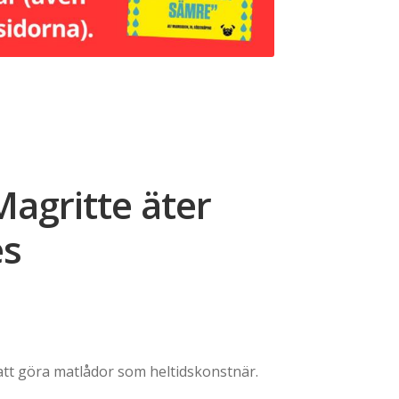
agritte äter
es
att göra matlådor som heltidskonstnär.