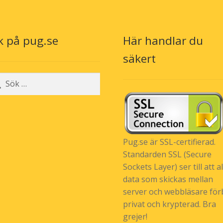
k på pug.se
Här handlar du
säkert
r:
Pug.se är SSL-certifierad.
Standarden SSL (Secure
Sockets Layer) ser till att al
data som skickas mellan
server och webbläsare förb
privat och krypterad. Bra
grejer!