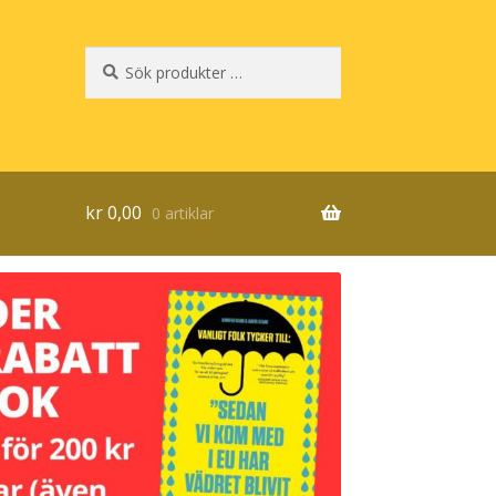
Sök
Sök
efter:
kr
0,00
0 artiklar