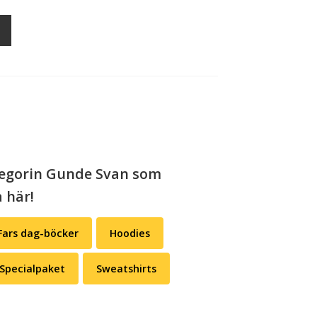
ategorin Gunde Svan som
 här!
Fars dag-böcker
Hoodies
Specialpaket
Sweatshirts