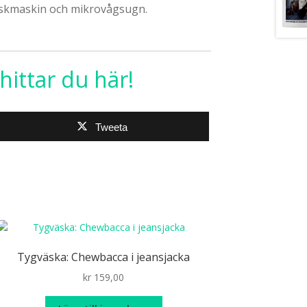
iskmaskin och mikrovågsugn.
ittar du här!
Tweeta
Tygväska: Chewbacca i jeansjacka
kr
159,00