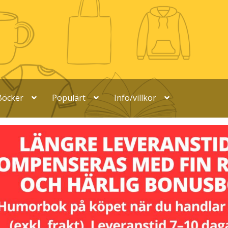
Böcker
Populärt
Info/villkor