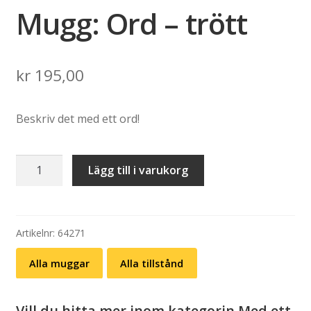
Mugg: Ord – trött
kr
195,00
Beskriv det med ett ord!
Mugg:
Lägg till i varukorg
Ord
–
trött
mängd
Artikelnr:
64271
Alla muggar
Alla tillstånd
Vill du hitta mer inom kategorin Med ett