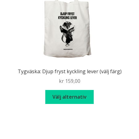
Tygväska: Djup fryst kyckling lever (välj färg)
kr
159,00
Den
Välj alternativ
här
produkten
har
flera
varianter.