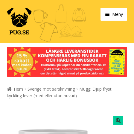
Hoppa
Hoppa
Meny
till
till
navigering
innehåll
Varukorg
Expand
Våra produkter
under
Designa själv!
Expand
Hem
Sverige mot särskrivning
Mugg: Djup fryst
Böcker
under
kyckling lever (med eller utan huvud)
Expand
Populärt
under
Expand
Info/villkor
under
🔍