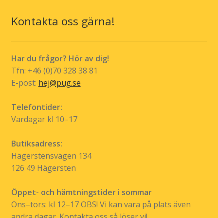
De
olika
Kontakta oss gärna!
alternativen
kan
väljas
Har du frågor? Hör av dig!
på
Tfn: +46 (0)70 328 38 81
produktsidan
E-post:
hej@pug.se
Telefontider:
Vardagar kl 10–17
Butiksadress:
Hägerstensvägen 134
126 49 Hägersten
Öppet- och hämtningstider i sommar
Ons–tors: kl 12–17 OBS! Vi kan vara på plats även
andra dagar. Kontakta oss så löser vi!