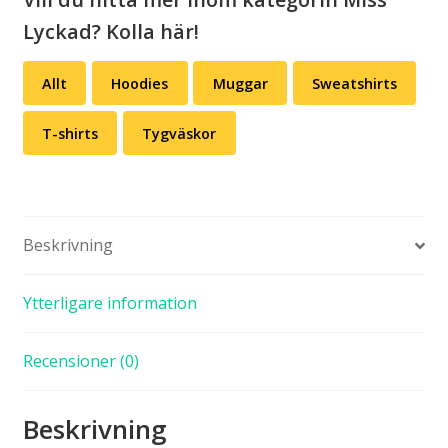
mängd
Lyckad? Kolla här!
Allt
Hoodies
Muggar
Sweatshirts
T-shirts
Tygväskor
Beskrivning
Ytterligare information
Recensioner (0)
Beskrivning