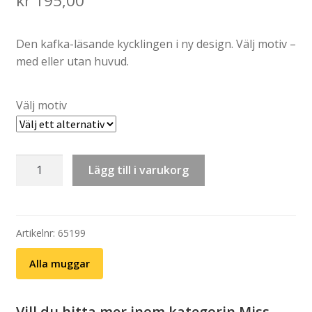
kr
195,00
Den kafka-läsande kycklingen i ny design. Välj motiv –
med eller utan huvud.
Välj motiv
Mugg:
Lägg till i varukorg
Djup
fryst
kyckling
lever
Artikelnr:
65199
(med
Alla muggar
eller
utan
huvud)
Vill du hitta mer inom kategorin Miss