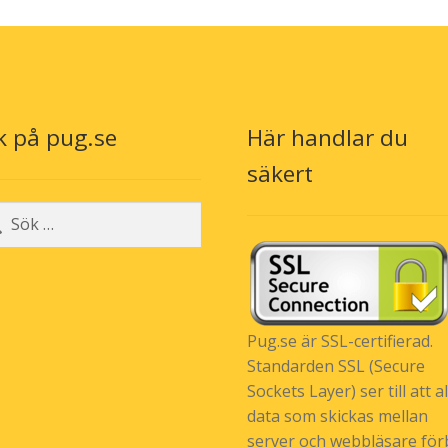
olika
alternativen
kan
väljas
på
produktsidan
k på pug.se
Här handlar du
säkert
r:
Pug.se är SSL-certifierad.
Standarden SSL (Secure
Sockets Layer) ser till att al
data som skickas mellan
server och webbläsare förb