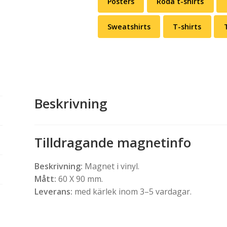
Posters
Röda t-shirts
Sweatshirts
T-shirts
Beskrivning
Tilldragande magnetinfo
Beskrivning:
Magnet i vinyl.
Mått:
60 X 90 mm.
Leverans:
med kärlek inom 3–5 vardagar.