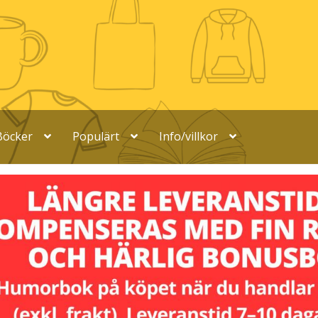
Böcker
Populärt
Info/villkor