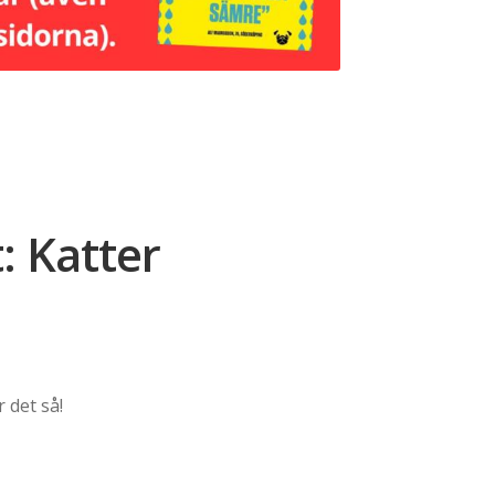
 Katter
r det så!