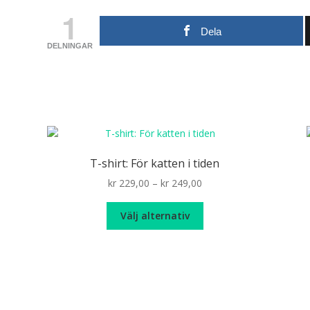
1
Dela
DELNINGAR
T-shirt: För katten i tiden
Price
kr
229,00
–
kr
249,00
range:
Den
kr 229,00
Välj alternativ
här
through
produkten
kr 249,00
har
flera
varianter.
De