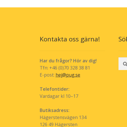
Kontakta oss gärna!
Sö
Sök
Har du frågor? Hör av dig!
efte
Tfn: +46 (0)70 328 38 81
E-post:
hej@pug.se
Telefontider:
Vardagar kl 10–17
Butiksadress:
Hägerstensvägen 134
126 49 Hägersten