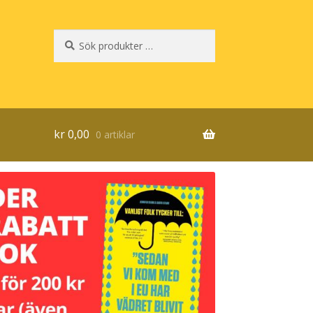
Sök
Sök
efter:
kr
0,00
0 artiklar