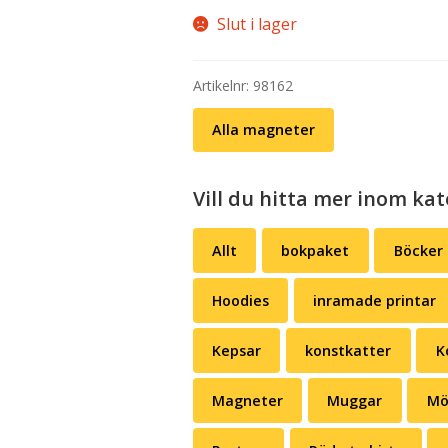
Slut i lager
Artikelnr:
98162
Alla magneter
Vill du hitta mer inom kat
Allt
bokpaket
Böcker
Hoodies
inramade printar
Kepsar
konstkatter
K
Magneter
Muggar
Mö