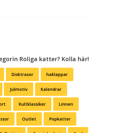
egorin Roliga katter? Kolla här!
Disktrasor
haklappar
Julmotiv
Kalendrar
ort
Kultklassiker
Linnen
ssor
Outlet
Popkatter