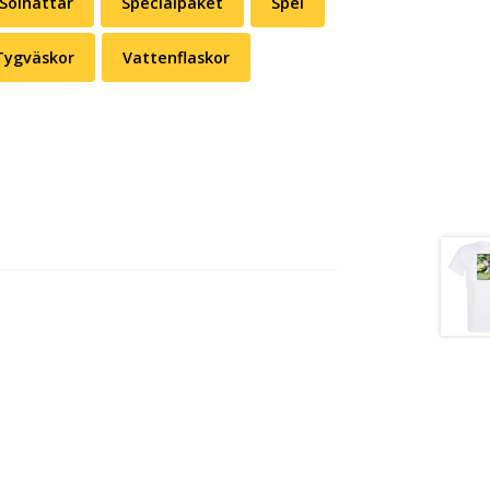
Solhattar
Specialpaket
Spel
Tygväskor
Vattenflaskor