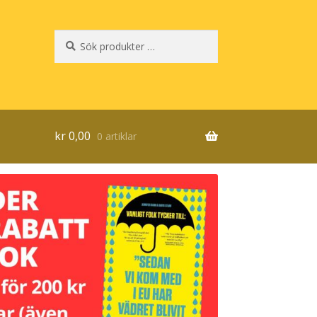
Sök
Sök
efter:
kr
0,00
0 artiklar