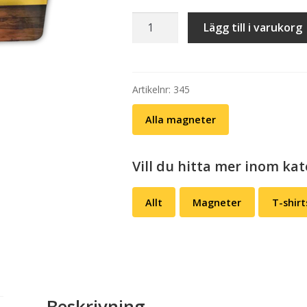
Kylskåpsmagnet:
Lägg till i varukorg
Ha
d
gott!
mängd
Artikelnr:
345
Alla magneter
Vill du hitta mer inom ka
Allt
Magneter
T-shirt
Beskrivning