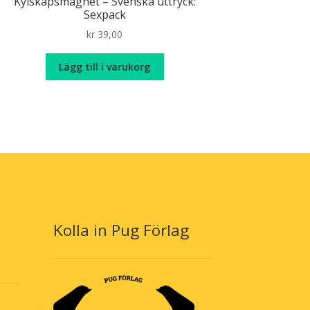
Kylskåpsmagnet – Svenska uttryck:
Sexpack
kr
39,00
Lägg till i varukorg
Kolla in Pug Förlag