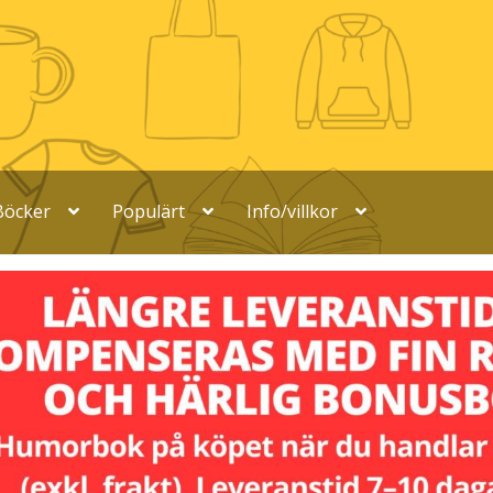
Böcker
Populärt
Info/villkor