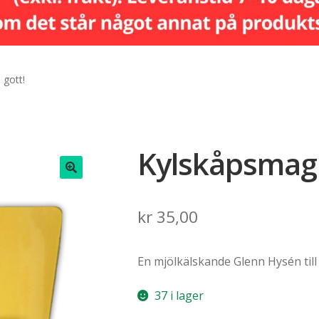
 gott!
Kylskåpsmagn
🔍
kr
35,00
En mjölkälskande Glenn Hysén till 
37 i lager