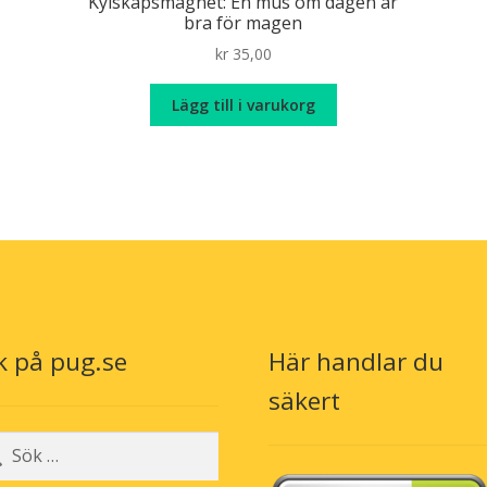
Kylskåpsmagnet: En mus om dagen är
bra för magen
kr
35,00
Lägg till i varukorg
k på pug.se
Här handlar du
säkert
r: