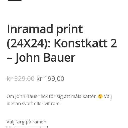
Inramad print
(24X24): Konstkatt 2
– John Bauer
Det
Det
kr
329,00
kr
199,00
ursprungliga
nuvarande
Om John Bauer fick för sig att måla katter.
Välj
priset
priset
mellan svart eller vit ram.
var:
är:
kr 329,00.
kr 199,00.
Välj färg på ramen