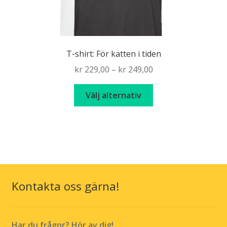
T-shirt: För katten i tiden
Price
kr
229,00
–
kr
249,00
range:
Den
kr 229,00
Välj alternativ
här
through
produkten
kr 249,00
har
flera
varianter.
De
olika
Kontakta oss gärna!
alternativen
kan
väljas
Har du frågor? Hör av dig!