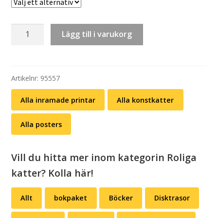
Inramad
Lägg till i varukorg
print
(24X24):
Konstkatt
2
Artikelnr:
95557
–
Alla inramade printar
Alla konstkatter
John
Bauer
Alla posters
mängd
Vill du hitta mer inom kategorin Roliga
katter? Kolla här!
Allt
bokpaket
Böcker
Disktrasor