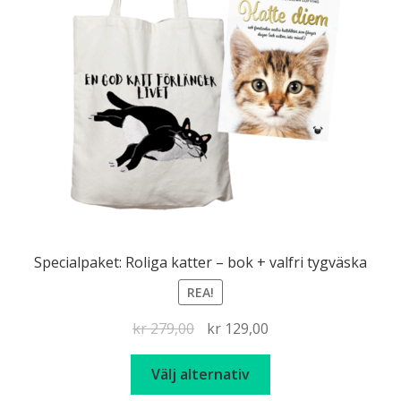
Specialpaket: Roliga katter – bok + valfri tygväska
REA!
Det
Det
kr
279,00
kr
129,00
ursprungliga
nuvarande
Den
priset
priset
Välj alternativ
här
var:
är: