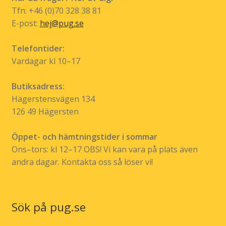
på
Tfn: +46 (0)70 328 38 81
produktsidan
E-post:
hej@pug.se
Telefontider:
Vardagar kl 10–17
Butiksadress:
Hägerstensvägen 134
126 49 Hägersten
Öppet- och hämtningstider i sommar
Ons–tors: kl 12–17 OBS! Vi kan vara på plats även
andra dagar. Kontakta oss så löser vi!
Sök på pug.se