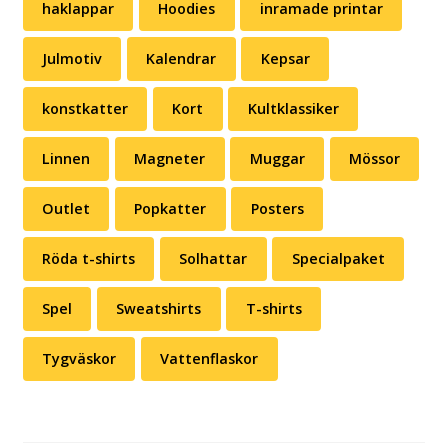
haklappar
Hoodies
inramade printar
Julmotiv
Kalendrar
Kepsar
konstkatter
Kort
Kultklassiker
Linnen
Magneter
Muggar
Mössor
Outlet
Popkatter
Posters
Röda t-shirts
Solhattar
Specialpaket
Spel
Sweatshirts
T-shirts
Tygväskor
Vattenflaskor