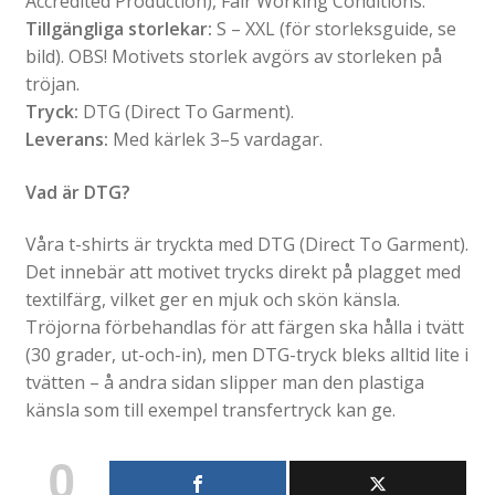
Accredited Production), Fair Working Conditions.
Tillgängliga storlekar:
S – XXL (för storleksguide, se
bild). OBS! Motivets storlek avgörs av storleken på
tröjan.
Tryck:
DTG (Direct To Garment).
Leverans:
Med kärlek 3–5 vardagar.
Vad är DTG?
Våra t-shirts är tryckta med DTG (Direct To Garment).
Det innebär att motivet trycks direkt på plagget med
textilfärg, vilket ger en mjuk och skön känsla.
Tröjorna förbehandlas för att färgen ska hålla i tvätt
(30 grader, ut-och-in), men DTG-tryck bleks alltid lite i
tvätten – å andra sidan slipper man den plastiga
känsla som till exempel transfertryck kan ge.
0