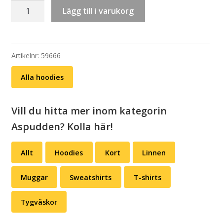
Hoodie:
Lägg till i varukorg
Restaurang
Aspen
mängd
Artikelnr:
59666
Alla hoodies
Vill du hitta mer inom kategorin
Aspudden? Kolla här!
Allt
Hoodies
Kort
Linnen
Muggar
Sweatshirts
T-shirts
Tygväskor