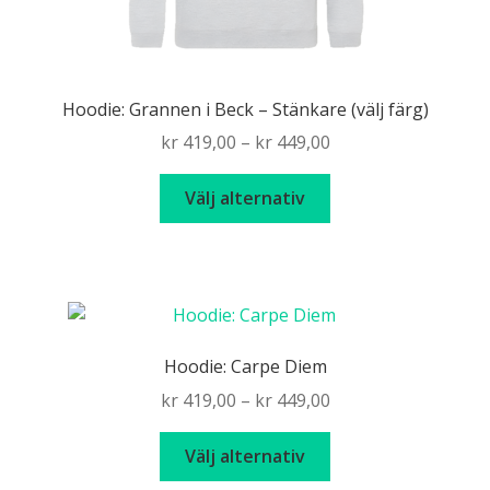
Hoodie: Grannen i Beck – Stänkare (välj färg)
Price
kr
419,00
–
kr
449,00
range:
Den
kr 419,00
Välj alternativ
här
through
produkten
kr 449,00
har
flera
varianter.
De
Hoodie: Carpe Diem
olika
Price
kr
419,00
–
kr
449,00
alternativen
range:
kan
Den
kr 419,00
Välj alternativ
väljas
här
through
på