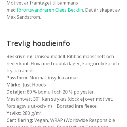
Motivet är framtaget tillsammans
med
förortsvandraren Claes Becklin
. Det är skapat av
Max Sandström.
Trevlig hoodieinfo
Beskrivning:
Unisex-modell. Ribbad manschett och
nederkant. Huva med dubbla lager, känguruficka och
tryck framtill.
Passform:
Normal, insydda ärmar.
Märke:
Just Hoods
Detaljer:
80 % bomull och 20 % polyester.
Maskintvätt 30˚. Kan strykas (dock ej över motivet,
förslagsvis ut-och-in) . Borstad inre fleece.
Ytvikt:
280 g/m².
Certifiering:
Vegan, WRAP (Worldwide Responsible