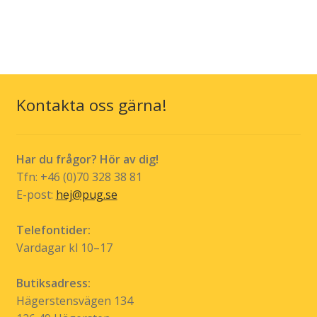
produkten
kr 449,00
produktsidan
har
flera
varianter.
De
olika
Kontakta oss gärna!
alternativen
kan
väljas
Har du frågor? Hör av dig!
på
Tfn: +46 (0)70 328 38 81
produktsidan
E-post:
hej@pug.se
Telefontider:
Vardagar kl 10–17
Butiksadress:
Hägerstensvägen 134