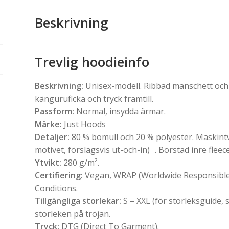
Beskrivning
Trevlig hoodieinfo
Beskrivning:
Unisex-modell. Ribbad manschett och
känguruficka och tryck framtill.
Passform:
Normal, insydda ärmar.
Märke:
Just Hoods
Detaljer:
80 % bomull och 20 % polyester. Maskintvä
motivet, förslagsvis ut-och-in) . Borstad inre fleece
Ytvikt:
280 g/m².
Certifiering:
Vegan, WRAP (Worldwide Responsible 
Conditions.
Tillgängliga storlekar:
S – XXL (för storleksguide, s
storleken på tröjan.
Tryck:
DTG (Direct To Garment).