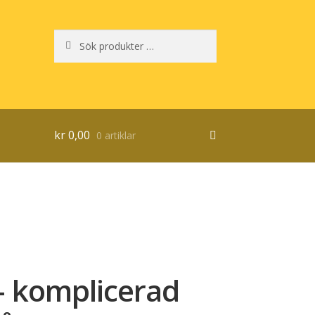
Sök
Sök
efter:
kr
0,00
0 artiklar
– komplicerad