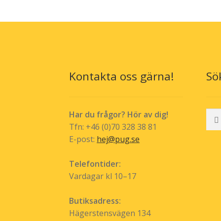
varianter.
De
olika
alternativen
kan
väljas
Kontakta oss gärna!
Sö
på
produktsida
Sök
Har du frågor? Hör av dig!
efte
Tfn: +46 (0)70 328 38 81
E-post:
hej@pug.se
Telefontider:
Vardagar kl 10–17
Butiksadress:
Hägerstensvägen 134