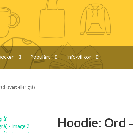
Böcker
Populärt
Info/villkor
d (svart eller grå)
Hoodie: Ord 