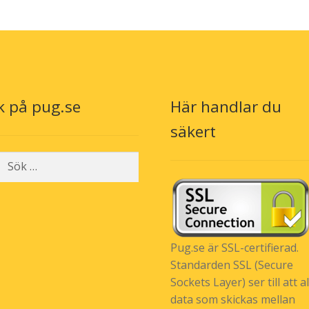
k på pug.se
Här handlar du
n
säkert
r:
Pug.se är SSL-certifierad.
Standarden SSL (Secure
Sockets Layer) ser till att al
data som skickas mellan