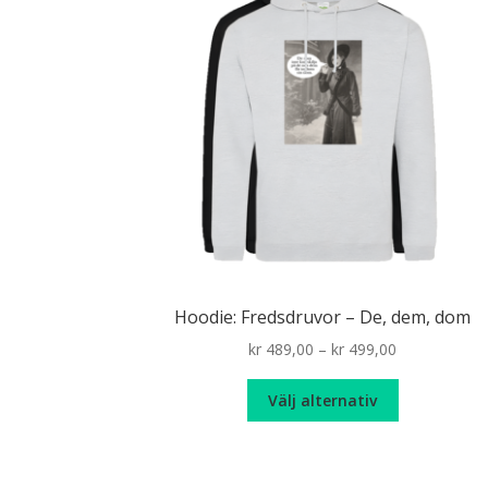
Hoodie: Fredsdruvor – De, dem, dom
Price
kr
489,00
–
kr
499,00
range:
Den
kr 489,00
Välj alternativ
här
through
produkten
kr 499,00
har
flera