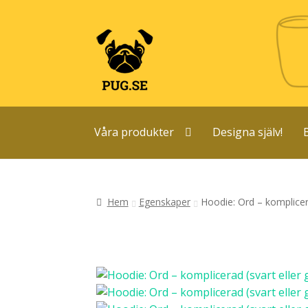
Hoppa
Hoppa
till
till
navigering
innehåll
Våra produkter
Designa själv!
Hem
Egenskaper
Hoodie: Ord – komplicera