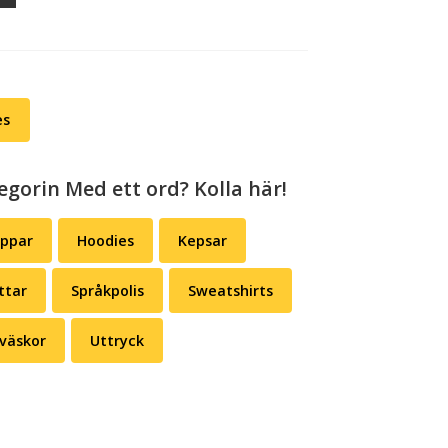
es
egorin Med ett ord? Kolla här!
appar
Hoodies
Kepsar
ttar
Språkpolis
Sweatshirts
väskor
Uttryck