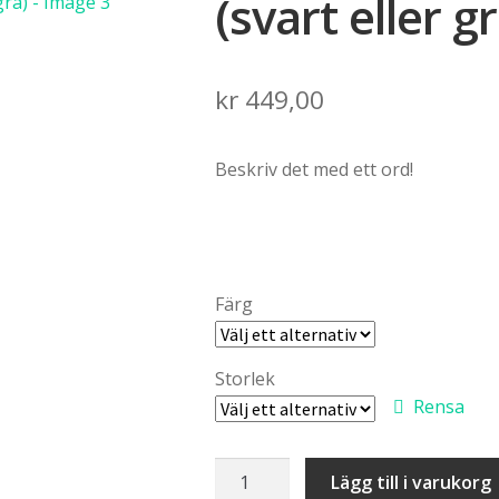
(svart eller gr
kr
449,00
Beskriv det med ett ord!
Färg
Storlek
Rensa
Hoodie:
Lägg till i varukorg
Ord