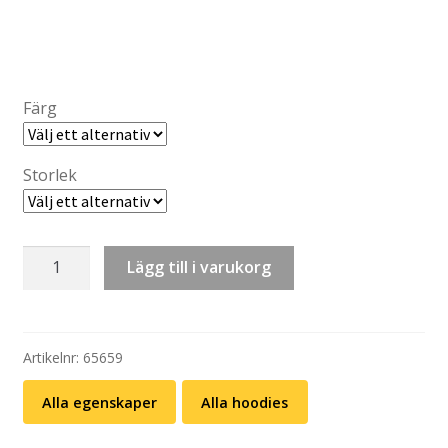
Färg
Storlek
Hoodie:
Lägg till i varukorg
Ord
–
falsk
(svart
Artikelnr:
65659
eller
Alla egenskaper
Alla hoodies
grå)
mängd