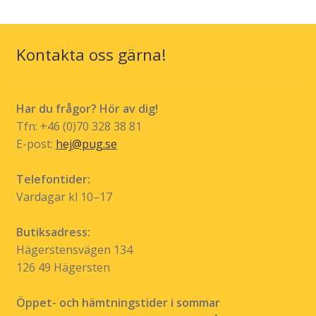
varianter.
De
olika
Kontakta oss gärna!
alternativen
kan
väljas
Har du frågor? Hör av dig!
på
Tfn: +46 (0)70 328 38 81
produktsidan
E-post:
hej@pug.se
Telefontider:
Vardagar kl 10–17
Butiksadress:
Hägerstensvägen 134
126 49 Hägersten
Öppet- och hämtningstider i sommar