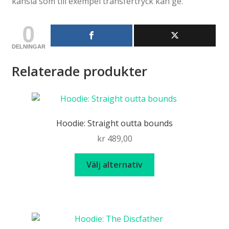
känsla som till exempel transfertryck kan ge.
0
DELNINGAR
Relaterade produkter
Hoodie: Straight outta bounds
kr
489,00
Den
Välj alternativ
här
produkten
har
flera
varianter.