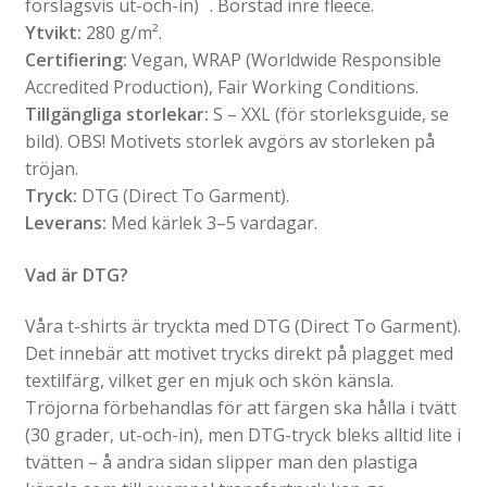
förslagsvis ut-och-in) . Borstad inre fleece.
Ytvikt:
280 g/m².
Certifiering:
Vegan, WRAP (Worldwide Responsible
Accredited Production), Fair Working Conditions.
Tillgängliga storlekar:
S – XXL (för storleksguide, se
bild). OBS! Motivets storlek avgörs av storleken på
tröjan.
Tryck:
DTG (Direct To Garment).
Leverans:
Med kärlek 3–5 vardagar.
Vad är DTG?
Våra t-shirts är tryckta med DTG (Direct To Garment).
Det innebär att motivet trycks direkt på plagget med
textilfärg, vilket ger en mjuk och skön känsla.
Tröjorna förbehandlas för att färgen ska hålla i tvätt
(30 grader, ut-och-in), men DTG-tryck bleks alltid lite i
tvätten – å andra sidan slipper man den plastiga