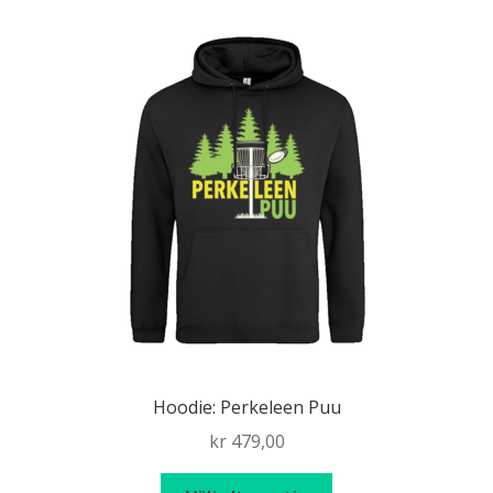
flera
varianter.
De
olika
alternativen
kan
väljas
på
produktsidan
Hoodie: Perkeleen Puu
kr
479,00
Den