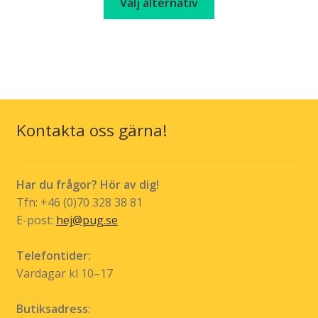
Välj alternativ
här
produkten
har
flera
varianter.
De
olika
Kontakta oss gärna!
alternativen
kan
väljas
Har du frågor? Hör av dig!
på
Tfn: +46 (0)70 328 38 81
produktsidan
E-post:
hej@pug.se
Telefontider:
Vardagar kl 10–17
Butiksadress: