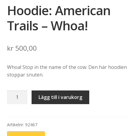
Hoodie: American
Trails – Whoa!
kr
500,00
Whoa! Stop in the name of the cow. Den här hoodien
stoppar snuten.
Hoodie:
Lägg till i varukorg
American
Trails
-
Whoa!
Artikelnr:
92467
mängd