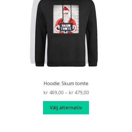
alternativen
kan
väljas
på
produktsidan
Hoodie: Skum tomte
Price
kr
469,00
–
kr
479,00
range:
Den
kr 469,00
Välj alternativ
här
through
produkten
kr 479,00
har