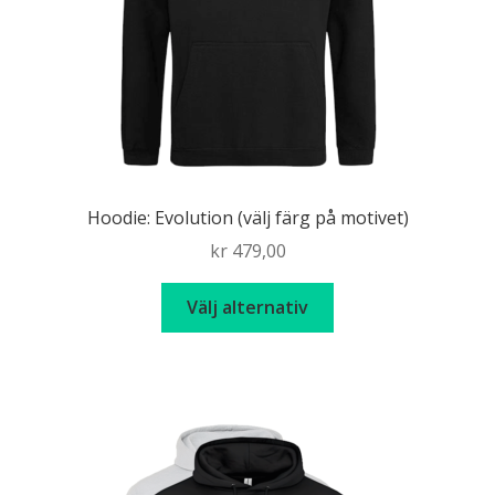
Hoodie: Evolution (välj färg på motivet)
kr
479,00
Den
Välj alternativ
här
produkten
har
flera
varianter.
De
olika