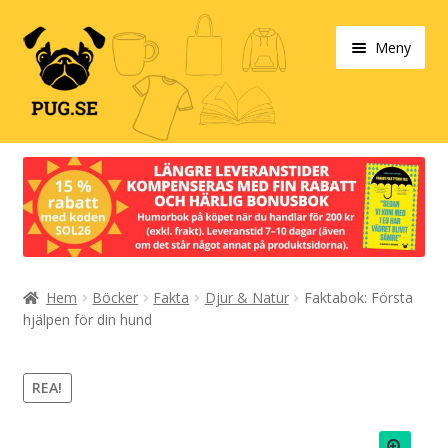
Hoppa
Hoppa
Meny
till
till
navigering
innehåll
Varukorg
Expand
Våra produkter
under
Designa själv!
Expand
Hem
Böcker
Fakta
Djur & Natur
Faktabok: Första
Böcker
under
hjälpen för din hund
Expand
Populärt
under
REA!
Expand
Info/villkor
under