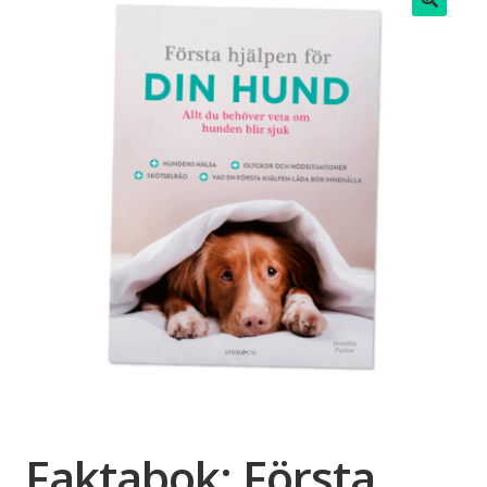
🔍
Faktabok: Första