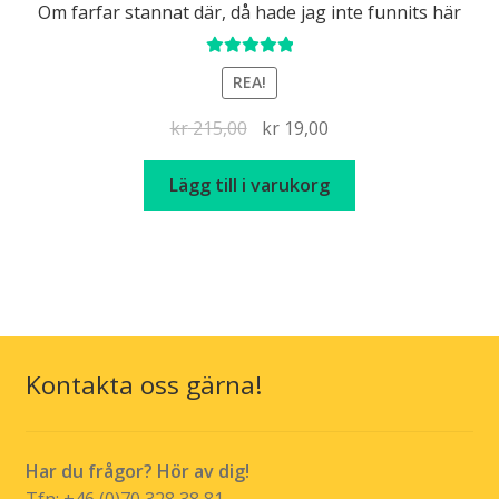
Om farfar stannat där, då hade jag inte funnits här
Betygsatt
REA!
5.00
av 5
Det
Det
kr
215,00
kr
19,00
ursprungliga
nuvarande
priset
priset
Lägg till i varukorg
var:
är:
kr 215,00.
kr 19,00.
Kontakta oss gärna!
Har du frågor? Hör av dig!
Tfn: +46 (0)70 328 38 81