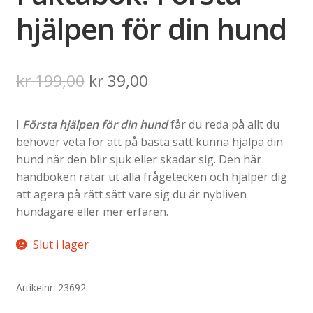
hjälpen för din hund
Det
Det
kr
199,00
kr
39,00
ursprungliga
nuvarande
I
Första hjälpen för din hund
får du reda på allt du
priset
priset
behöver veta för att på bästa sätt kunna hjälpa din
var:
är:
hund när den blir sjuk eller skadar sig. Den här
handboken rätar ut alla frågetecken och hjälper dig
kr 199,00.
kr 39,00.
att agera på rätt sätt vare sig du är nybliven
hundägare eller mer erfaren.
Slut i lager
Artikelnr:
23692