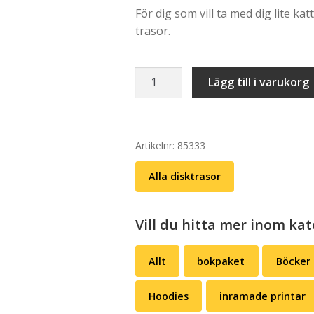
För dig som vill ta med dig lite kat
trasor.
Disktrasa:
Lägg till i varukorg
En
god
katt
förlänger
Artikelnr:
85333
livet
Alla disktrasor
(lila
tryck/2-
pack)
Vill du hitta mer inom kat
mängd
Allt
bokpaket
Böcker
Hoodies
inramade printar