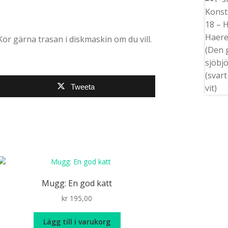
 Kör gärna trasan i diskmaskin om du vill.
Tweeta
Mugg: En god katt
kr
195,00
Lägg till i varukorg