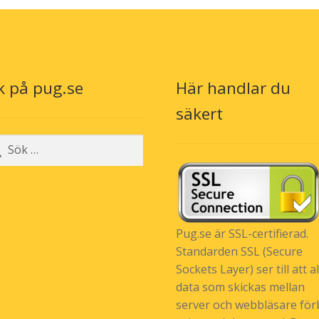
k på pug.se
Här handlar du
n
säkert
r:
Pug.se är SSL-certifierad.
Standarden SSL (Secure
Sockets Layer) ser till att al
data som skickas mellan
server och webbläsare förb