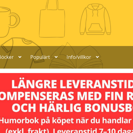
Böcker
Populärt
Info/villkor