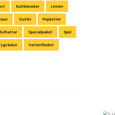
ort
Kultklassiker
Linnen
ssor
Outlet
Popkatter
Solhattar
Specialpaket
Spel
Tygväskor
Vattenflaskor