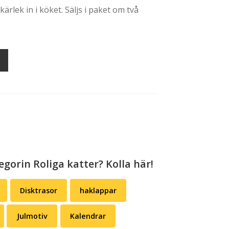
tkärlek in i köket. Säljs i paket om två
egorin Roliga katter? Kolla här!
Disktrasor
haklappar
Julmotiv
Kalendrar