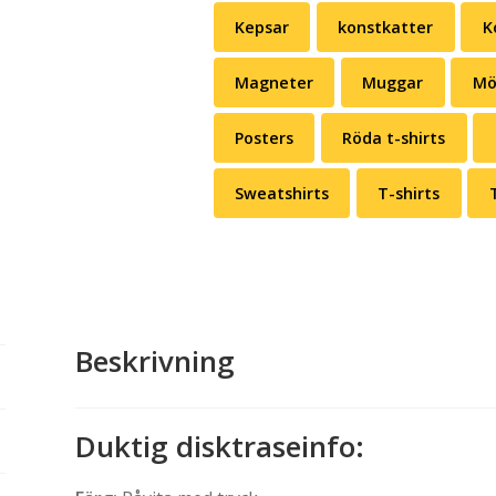
Kepsar
konstkatter
K
Magneter
Muggar
Mö
Posters
Röda t-shirts
Sweatshirts
T-shirts
Beskrivning
Duktig disktraseinfo
: