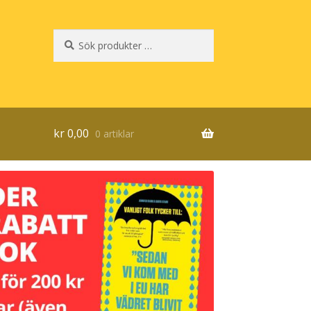
Sök
Sök
efter:
kr
0,00
0 artiklar