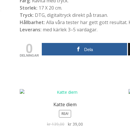
Färg:
Råvita med tryck.
Storlek:
17 X 20 cm.
Tryck:
DTG, digitaltryck direkt på trasan.
Hållbarhet:
Alla våra tester har gett gott resultat.
Leverans:
med kärlek 3–5 vardagar.
0
Dela
DELNINGAR
Katte diem
REA!
Det
Det
kr
139,00
kr
39,00