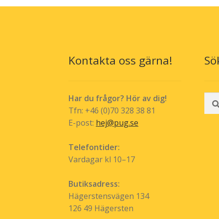
De
olika
alternativen
kan
väljas
Kontakta oss gärna!
Sö
på
produktsida
Sök
Har du frågor? Hör av dig!
efte
Tfn: +46 (0)70 328 38 81
E-post:
hej@pug.se
Telefontider:
Vardagar kl 10–17
Butiksadress:
Hägerstensvägen 134
126 49 Hägersten