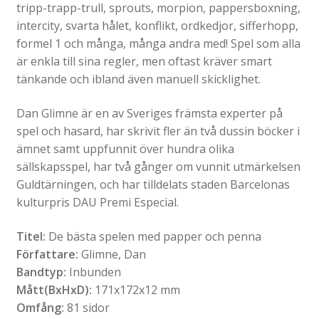
tripp-trapp-trull, sprouts, morpion, pappersboxning,
intercity, svarta hålet, konflikt, ordkedjor, sifferhopp,
formel 1 och många, många andra med! Spel som alla
är enkla till sina regler, men oftast kräver smart
tänkande och ibland även manuell skicklighet.
Dan Glimne är en av Sveriges främsta experter på
spel och hasard, har skrivit fler än två dussin böcker i
ämnet samt uppfunnit över hundra olika
sällskapsspel, har två gånger om vunnit utmärkelsen
Guldtärningen, och har tilldelats staden Barcelonas
kulturpris DAU Premi Especial.
Titel:
De bästa spelen med papper och penna
Författare:
Glimne, Dan
Bandtyp:
Inbunden
Mått(BxHxD):
171x172x12 mm
Omfång:
81 sidor