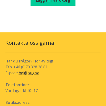
Lägg till i varukorg
var:
är:
kr 199,00.
kr 49,00.
Kontakta oss gärna!
Har du frågor? Hör av dig!
Tfn: +46 (0)70 328 38 81
E-post:
hej@pug.se
Telefontider:
Vardagar kl 10–17
Butiksadress: