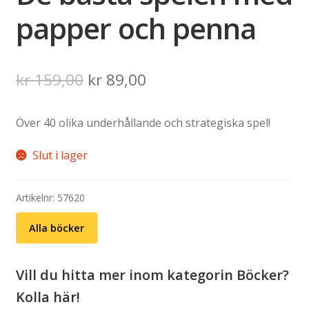
papper och penna
Det
Det
kr
159,00
kr
89,00
ursprungliga
nuvarande
Över 40 olika underhållande och strategiska spel!
priset
priset
var:
är:
Slut i lager
kr 159,00.
kr 89,00.
Artikelnr:
57620
Alla böcker
Vill du hitta mer inom kategorin Böcker?
Kolla här!