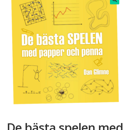
🔍
De bästa spelen med