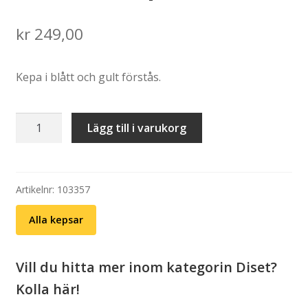
kr
249,00
Kepa i blått och gult förstås.
Dad
Lägg till i varukorg
cap:
Kollar
hellre
VM
Artikelnr:
103357
på
Alla kepsar
Diset
mängd
Vill du hitta mer inom kategorin Diset?
Kolla här!