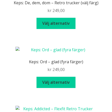
Keps: De, dem, dom – Retro trucker (välj färg)
kr
249,00
Den
Välj alternativ
här
produkten
har
flera
varianter.
De
Keps: Ord – glad (fyra färger)
olika
kr
249,00
alternativen
kan
Den
Välj alternativ
väljas
här
på
produkten
produktsidan
har
flera
varianter.