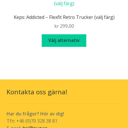
De
olika
Keps: Addicted – Flexfit Retro Trucker (välj färg)
alternativen
kr
299,00
kan
väljas
Den
Välj alternativ
på
här
produktsidan
produkten
har
flera
varianter.
De
olika
Kontakta oss gärna!
alternativen
kan
väljas
Har du frågor? Hör av dig!
på
Tfn: +46 (0)70 328 38 81
produktsidan
E-post:
hej@pug.se