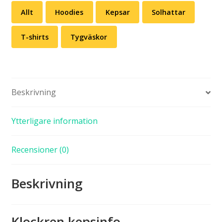
Allt
Hoodies
Kepsar
Solhattar
T-shirts
Tygväskor
Beskrivning
Ytterligare information
Recensioner (0)
Beskrivning
Klockren kepsinfo