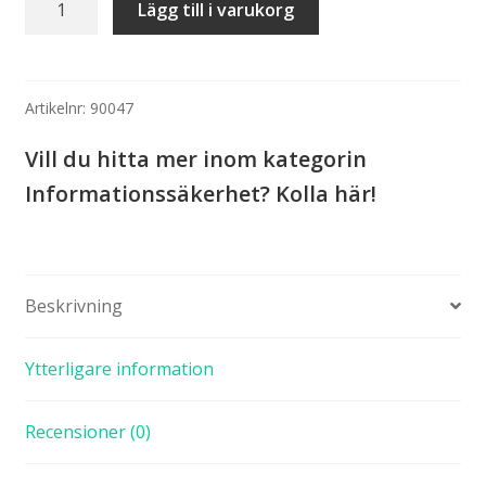
Lägg till i varukorg
Informationssäkerhetskultur
+
Systematisk
informationssäkerhet
Artikelnr:
90047
mängd
Vill du hitta mer inom kategorin
Informationssäkerhet? Kolla här!
Beskrivning
Ytterligare information
Recensioner (0)