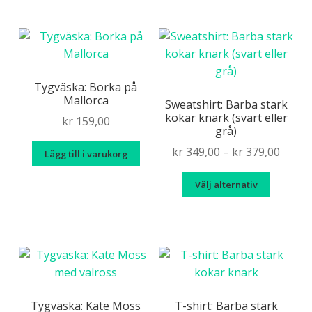
kr 269
har
flera
variante
De
olika
Tygväska: Borka på
Mallorca
alternat
Sweatshirt: Barba stark
kokar knark (svart eller
kan
kr
159,00
grå)
väljas
Price
kr
349,00
–
kr
379,00
på
Lägg till i varukorg
range
produkt
Den
Välj alternativ
kr 349
här
throu
produk
kr 379
har
flera
variante
De
olika
Tygväska: Kate Moss
T-shirt: Barba stark