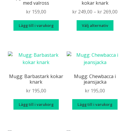
med valross
kokar knark
alternat
kan
Price
kr
159,00
kr
249,00
–
kr
269,00
väljas
range
Den
på
Lägg till i varukorg
Välj alternativ
kr 249
här
produkt
throu
produk
kr 269
har
flera
variante
De
olika
Mugg: Barbastark kokar
Mugg: Chewbacca i
knark
jeansjacka
alternat
kan
kr
195,00
kr
195,00
väljas
på
Lägg till i varukorg
Lägg till i varukorg
produkt