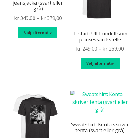
jeansjacka (svart eller
grå)
Price
kr
349,00
–
kr
379,00
range:
Den
Välj alternativ
kr 349,00
T-shirt: Ulf Lundell som
här
prinsessan Estelle
through
produkten
Price
kr 379,00
kr
249,00
–
kr
269,00
har
range
Den
flera
Välj alternativ
kr 249
här
varianter.
throu
produk
De
kr 269
har
olika
flera
alternativen
variante
kan
De
väljas
olika
på
alternat
produktsidan
Sweatshirt: Kenta skriver
tenta (svart eller grå)
kan