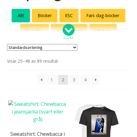
Allt
Böcker
ESC
Fars dag-böcker
Hoodies
Kultklassiker
Muggar
Visa fler
Specialpaket
Sweatshirts
T-shirts
Visar 25–48 av 89 resultat
Tygväskor
1
2
3
4
Sweatshirt: Chewbacca i