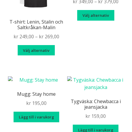
väljas
Price
kr
349,00
–
kr
379,00
på
range
Den
produkt
Välj alternativ
kr 349
här
T-shirt: Lenin, Stalin och
throu
Saltkråkan-Malin
produk
kr 379
har
Price
kr
249,00
–
kr
269,00
flera
range:
Den
variante
Välj alternativ
kr 249,00
här
De
through
produkten
olika
kr 269,00
har
alternat
flera
kan
varianter.
väljas
De
Mugg: Stay home
på
olika
Tygväska: Chewbacca i
produkt
kr
195,00
jeansjacka
alternativen
kan
kr
159,00
Lägg till i varukorg
väljas
på
Lägg till i varukorg