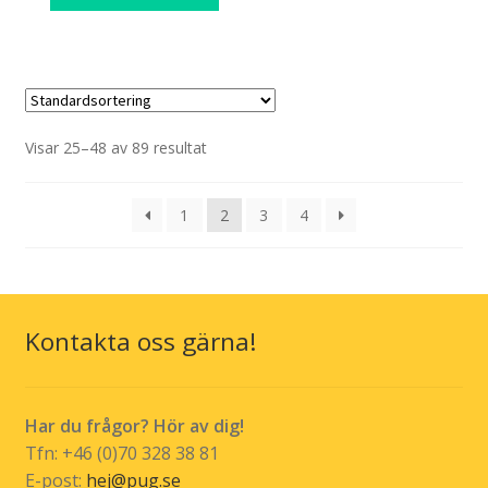
Visar 25–48 av 89 resultat
1
2
3
4
Kontakta oss gärna!
Har du frågor? Hör av dig!
Tfn: +46 (0)70 328 38 81
E-post:
hej@pug.se