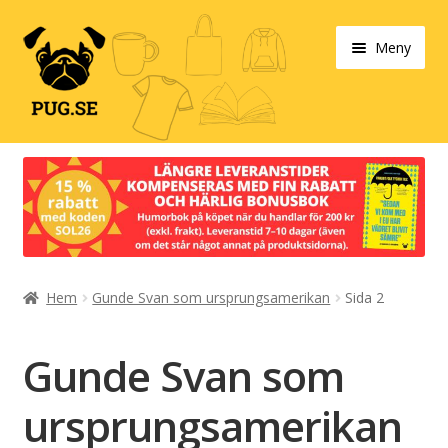
Hoppa
Hoppa
Meny
till
till
navigering
innehåll
Varukorg
Expand
Våra produkter
under
Designa själv!
Expand
Hem
Gunde Svan som ursprungsamerikan
Sida 2
Böcker
under
Expand
Populärt
Gunde Svan som
under
Expand
Info/villkor
ursprungsamerikan
under