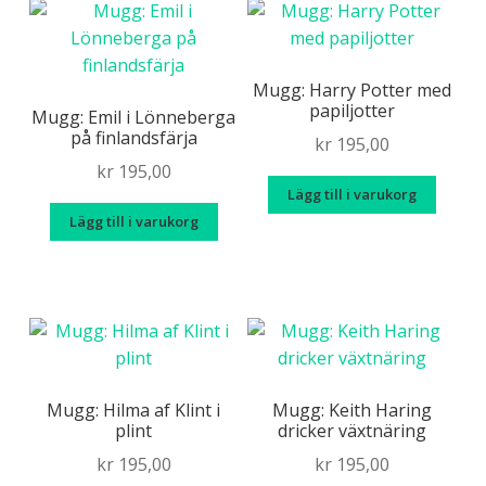
Mugg: Harry Potter med
papiljotter
Mugg: Emil i Lönneberga
på finlandsfärja
kr
195,00
kr
195,00
Lägg till i varukorg
Lägg till i varukorg
Mugg: Hilma af Klint i
Mugg: Keith Haring
plint
dricker växtnäring
kr
195,00
kr
195,00