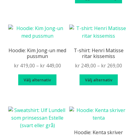
produktsidan
Hoodie: Kim Jong-un med
T-shirt: Henri Matisse
pussmun
ritar kissemiss
Price
Price
kr
419,00
–
kr
449,00
kr
249,00
–
kr
269,00
range:
range
Den
Den
Välj alternativ
Välj alternativ
kr 419,00
kr 249
här
här
through
throu
produkten
produk
kr 449,00
kr 269
har
har
flera
flera
varianter.
variante
De
De
olika
olika
Hoodie: Kenta skriver