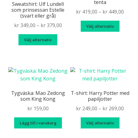
tenta
alternativen
alternat
Sweatshirt: Ulf Lundell
som prinsessan Estelle
kan
kan
Price
kr
419,00
–
kr
449,00
(svart eller grå)
väljas
väljas
range
Den
Price
kr
349,00
–
kr
379,00
på
på
Välj alternativ
kr 419
här
range:
produktsidan
produkt
throu
Den
produk
Välj alternativ
kr 349,00
kr 449
här
har
through
produkten
flera
kr 379,00
har
variante
flera
De
varianter.
olika
De
alternat
olika
Tygväska: Mao Zedong
T-shirt: Harry Potter med
kan
som King Kong
papiljotter
alternativen
väljas
kan
Price
kr
159,00
kr
249,00
–
kr
269,00
på
väljas
range
produkt
Den
på
Lägg till i varukorg
Välj alternativ
kr 249
här
produktsidan
throu
produk