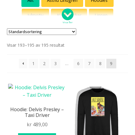
Allt
Astrid Lindgren
Hoodies
Jönssonligan
Julmotiv
Kultklassiker
Linnen
Killinggänget
Visa fler
Muggar
Posters
Sweatshirts
Roliga katter
Visar 193–195 av 195 resultat
Sällskapsresan som muppar
T-shirts
Svenska vitsord
Tygväskor
Wes Anderson
1
2
3
…
6
7
8
9
Med ett ord
Diset!
Delvis Presley
Hoodie: Delvis Presley –
Taxi Driver
Fredsdruvor
kr
489,00
Artemis Hobbyhorses