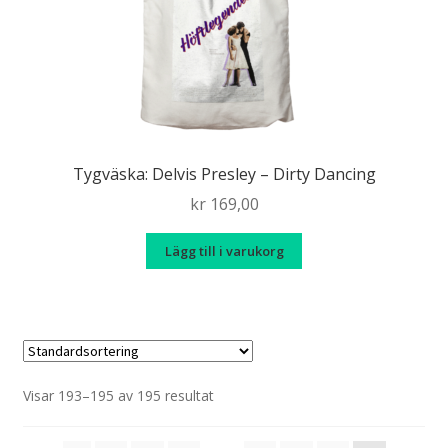
Älska chili
produkt
Kryss(t)ade fåglar
Sverigemotiv
Expand
Tygväska: Delvis Presley – Dirty Dancing
Info/villkor
under
kr
169,00
Lägg till i varukorg
Visar 193–195 av 195 resultat