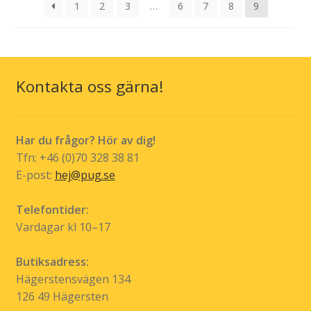
1
2
3
…
6
7
8
9
Kontakta oss gärna!
Har du frågor? Hör av dig!
Tfn: +46 (0)70 328 38 81
E-post:
hej@pug.se
Telefontider:
Vardagar kl 10–17
Butiksadress:
Hägerstensvägen 134
126 49 Hägersten