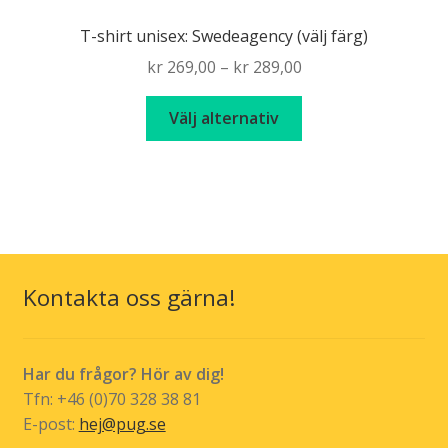
De
T-shirt unisex: Swedeagency (välj färg)
olika
Price
kr
269,00
–
kr
289,00
alternativen
range:
kan
Den
kr 269,00
Välj alternativ
väljas
här
through
på
produkten
kr 289,00
produktsidan
har
flera
varianter.
De
olika
Kontakta oss gärna!
alternativen
kan
väljas
Har du frågor? Hör av dig!
på
Tfn: +46 (0)70 328 38 81
produktsidan
E-post:
hej@pug.se