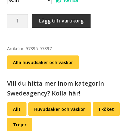
Keps:
Lägg till i varukorg
Swedeagency
-
Retro
trucker
Artikelnr:
97895-97897
(välj
Alla huvudsaker och väskor
färg)
mängd
Vill du hitta mer inom kategorin
Swedeagency? Kolla här!
Allt
Huvudsaker och väskor
I köket
Tröjor