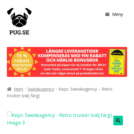
Hoppa
Hoppa
Meny
till
till
navigering
innehåll
Start: Swedeagency
Tröjor
Tygväskor och huvudsaker
Hem
Swedeagency
Keps: Swedeagency – Retro
I köket med …
trucker (välj färg)
Om shoppen
🔍