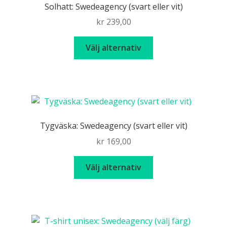
Solhatt: Swedeagency (svart eller vit)
kr
239,00
Den
Välj alternativ
här
produkten
har
flera
varianter.
De
Tygväska: Swedeagency (svart eller vit)
olika
kr
169,00
alternativen
kan
Den
Välj alternativ
väljas
här
på
produkten
produktsidan
har
flera
varianter.