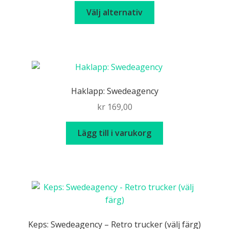
Den
Välj alternativ
här
produkten
har
flera
varianter.
De
Haklapp: Swedeagency
olika
kr
169,00
alternativen
kan
Lägg till i varukorg
väljas
på
produktsidan
Keps: Swedeagency – Retro trucker (välj färg)