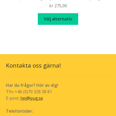
kr
275,00
Den
Välj alternativ
här
produkten
har
flera
varianter.
De
olika
Kontakta oss gärna!
alternativen
kan
väljas
Har du frågor? Hör av dig!
på
Tfn: +46 (0)70 328 38 81
produktsidan
E-post:
hej@pug.se
Telefontider: