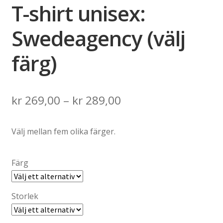
T-shirt unisex:
Swedeagency (välj
färg)
Price
kr
269,00
–
kr
289,00
range:
Välj mellan fem olika färger.
kr 269,00
through
Färg
kr 289,00
Storlek