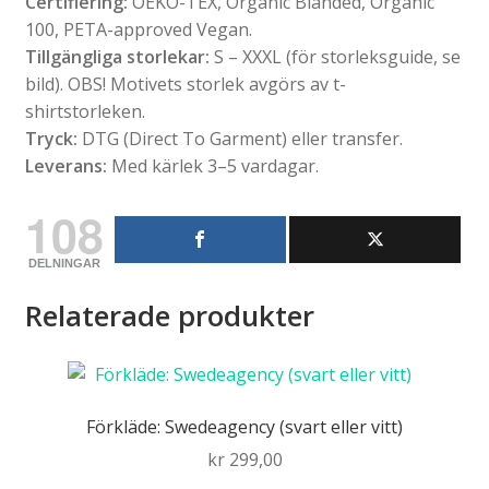
Certifiering:
OEKO-TEX, Organic Blanded, Organic
100, PETA-approved Vegan.
Tillgängliga storlekar:
S – XXXL (för storleksguide, se
bild). OBS! Motivets storlek avgörs av t-
shirtstorleken.
Tryck:
DTG (Direct To Garment) eller transfer.
Leverans:
Med kärlek 3–5 vardagar.
108
DELNINGAR
Relaterade produkter
Förkläde: Swedeagency (svart eller vitt)
kr
299,00