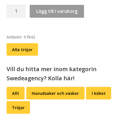
T-
Lägg till i varukorg
shirt
unisex:
Swedeagency
(välj
Artikelnr:
97842
färg)
Alla tröjor
mängd
Vill du hitta mer inom kategorin
Swedeagency? Kolla här!
Allt
Huvudsaker och väskor
I köket
Tröjor