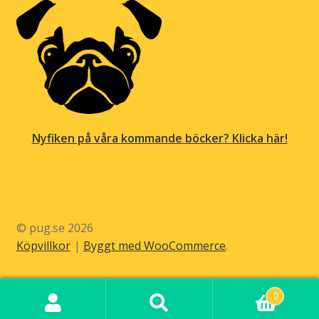
Nyfiken på våra kommande böcker? Klicka här!
© pug.se 2026
Köpvillkor
Byggt med WooCommerce
.
0
Sök
Sök