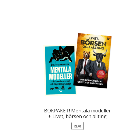
kr 279,00.
kr 150,00.
BOKPAKET! Mentala modeller
+ Livet, börsen och allting
REA!