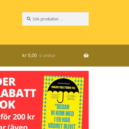
Sök
Sök
efter:
kr
0,00
0 artiklar