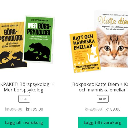
KPAKET! Börspsykologi +
Bokpaket: Katte Diem + K
Mer börspsykologi
och människa emellan
REA!
REA!
Det
Det
Det
Det
kr
398,00
kr
199,00
kr
299,00
kr
89,00
ursprungliga
nuvarande
ursprungliga
nuv
priset
priset
priset
pris
Lägg till i varukorg
Lägg till i varukorg
var:
är:
var:
är: