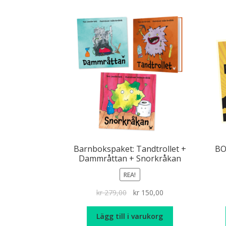
Barnbokspaket: Tandtrollet +
BO
Dammråttan + Snorkråkan
REA!
Det
Det
kr
279,00
kr
150,00
ursprungliga
nuvarande
priset
priset
Lägg till i varukorg
var:
är: