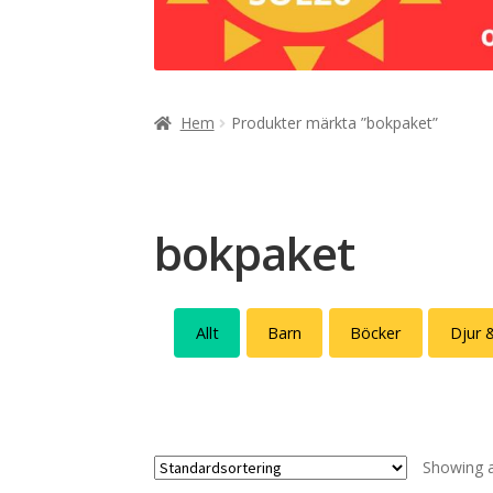
Hem
Produkter märkta ”bokpaket”
bokpaket
Allt
Barn
Böcker
Djur 
Showing al