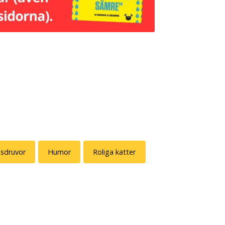
sdruvor
Humor
Roliga katter