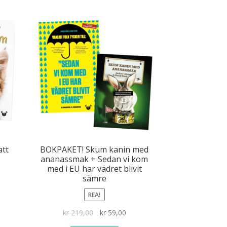
att
BOKPAKET! Skum kanin med
ananassmak + Sedan vi kom
med i EU har vädret blivit
sämre
REA!
arande
Det
Det
kr
219,00
kr
59,00
et
ursprungliga
nuvarande