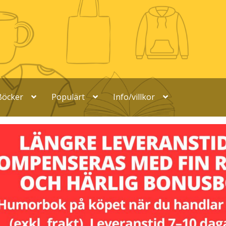
Böcker
Populärt
Info/villkor