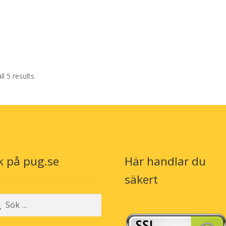
l 5 results
k på pug.se
Här handlar du
säkert
r: